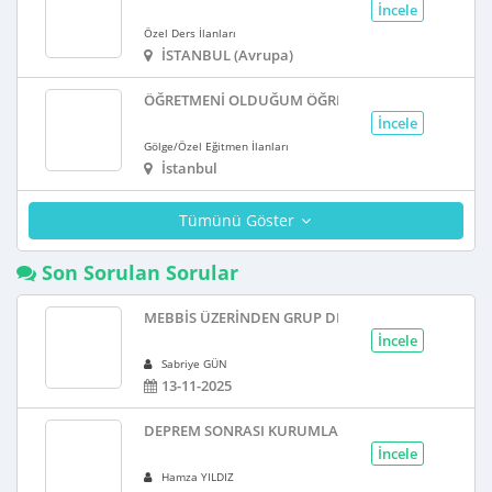
İncele
Özel Ders İlanları
İSTANBUL (Avrupa)
ÖĞRETMENI OLDUĞUM ÖĞRENCIM IÇIN GÖLGE ÖĞ
İncele
Gölge/Özel Eğitmen İlanları
İstanbul
Tümünü Göster
Son Sorulan Sorular
MEBBİS ÜZERINDEN GRUP DERSI YAZMA
İncele
Sabriye GÜN
13-11-2025
DEPREM SONRASI KURUMLAR PAZAR GÜNÜ AÇIK OL
İncele
Hamza YILDIZ