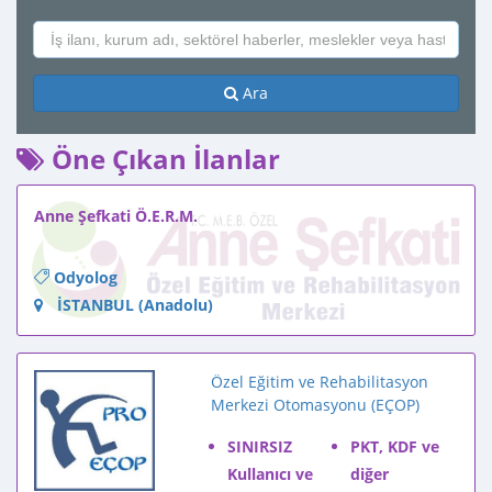
Ara
Öne Çıkan İlanlar
Anne Şefkati Ö.E.R.M.
Odyolog
İSTANBUL (Anadolu)
Özel Eğitim ve Rehabilitasyon
Merkezi Otomasyonu (EÇOP)
yenilendi, Demo indirip anında,
SINIRSIZ
PKT, KDF ve
MEBBİS'den bilgilerinizi
yükleyerek hemen kullanmaya
Kullanıcı ve
diğer