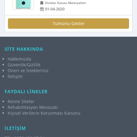
Disleksi Kutusu Materyalleri
01-04-2020
Tümünü Göster
SİTE HAKKINDA
Hakkımızda
Güvenlik/Gizlilik
Öneri ve İstekleriniz
İletişim
FAYDALI LİNKLER
Resmi Siteler
Rehabilitasyon Mevzuatı
Kişisel Verilerin Korunması Kanunu
İLETİŞİM