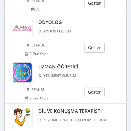
İSTANBUL
Göster
Dün
ODYOLOG
Ö. AYDOS Ö.E.R.M.
İSTANBUL
Göster
2 Gün Önce
UZMAN ÖĞRETICI
Ö. YENIKENT Ö.E.R.M.
İSTANBUL
Göster
2 Gün Önce
DIL VE KONUŞMA TERAPISTI
Ö. ZEYTINBURNU TEK ÇÖZÜM Ö.E.R.M.