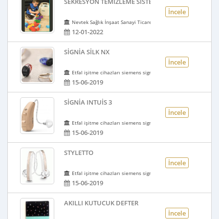
SEKRESYON TEMİZLEME SİSTEMİ (SMARTVEST-ABD)
İncele
Nevtek Sağlık İnşaat Sanayi Ticaret Limited Şirketi
12-01-2022
SIGNIA SILK NX
İncele
Etfal işitme cihazları siemens signia işitme cihazı
15-06-2019
SIGNIA INTUIS 3
İncele
Etfal işitme cihazları siemens signia işitme cihazı
15-06-2019
STYLETTO
İncele
Etfal işitme cihazları siemens signia işitme cihazı
15-06-2019
AKILLI KUTUCUK DEFTER
İncele