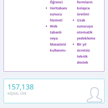
başlayabilirsiniz.
Öğrenci
formların
Veritabanı
kolayca
sunucu
üretimi
hizmeti
Uzak
Web
sunucuya
tabanlı
otomatik
veya
yedekleme
Masaüstü
Bir yıl
kullanımı
ücretsiz
teknik
destek
157,138
KIŞISEL ÜYE