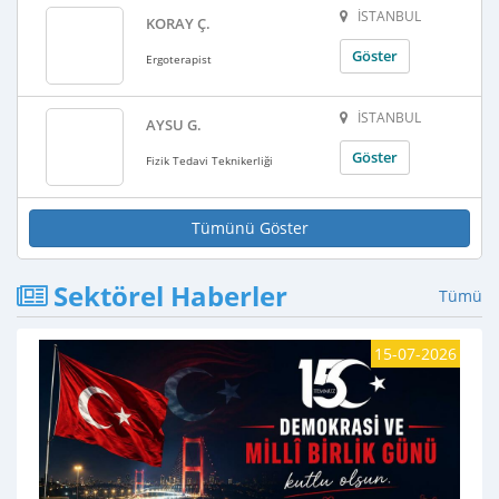
İSTANBUL
KORAY Ç.
Göster
Ergoterapist
İSTANBUL
AYSU G.
Göster
Fizik Tedavi Teknikerliği
Tümünü Göster
Sektörel Haberler
Tümü
15-07-2026