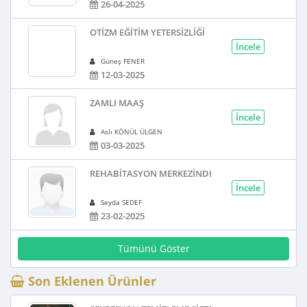
26-04-2025
OTIZM EĞITIM YETERSIZLIĞI
İncele
Güneş FENER
12-03-2025
ZAMLI MAAŞ
İncele
Aslı KÖNÜL ÜLGEN
03-03-2025
REHABITASYON MERKEZINDE REHBERLIK DOSYASI
İncele
Seyda SEDEF
23-02-2025
Tümünü Göster
Son Eklenen Ürünler