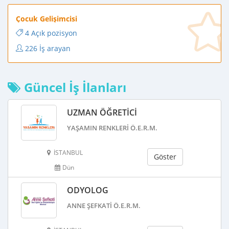
Çocuk Gelişimcisi
4 Açık pozisyon
226 İş arayan
Güncel İş İlanları
UZMAN ÖĞRETICI
YAŞAMIN RENKLERI Ö.E.R.M.
İSTANBUL
Göster
Dün
ODYOLOG
ANNE ŞEFKATI Ö.E.R.M.