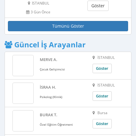
İSTANBUL
Göster
3 Gün Önce
Tümünü Göster
Güncel İş Arayanlar
İSTANBUL
MERVE A.
Göster
Çocuk Gelişimcisi
İSTANBUL
İSRAA H.
Göster
Psikolog (Klinik)
Bursa
BURAK T.
Göster
Özel Eğitim Öğretmeni