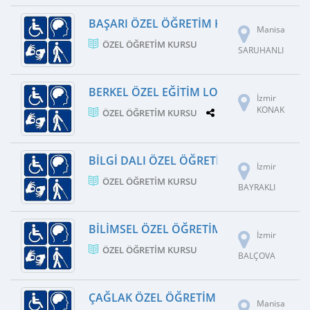
BAŞARI ÖZEL ÖĞRETIM KURSU
Manisa
ÖZEL ÖĞRETIM KURSU
SARUHANLI
BERKEL ÖZEL EĞITIM LOJISTIK DANIŞMAN
İzmir
KONAK
ÖZEL ÖĞRETIM KURSU
1 ŞUBE
BILGI DALI ÖZEL ÖĞRETIM KURSU
İzmir
ÖZEL ÖĞRETIM KURSU
BAYRAKLI
BILIMSEL ÖZEL ÖĞRETIM KURSU
İzmir
ÖZEL ÖĞRETIM KURSU
BALÇOVA
ÇAĞLAK ÖZEL ÖĞRETIM KURSU
Manisa