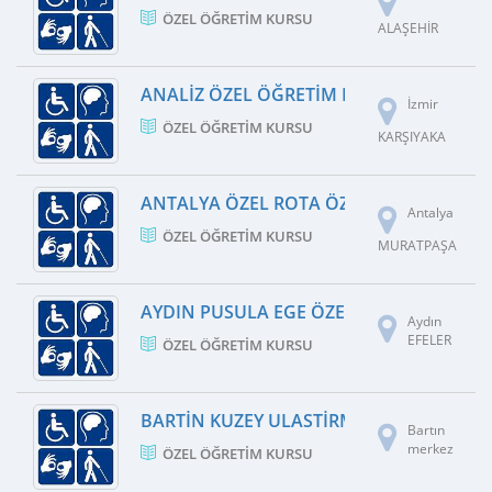
ÖZEL ÖĞRETIM KURSU
ALAŞEHİR
ANALIZ ÖZEL ÖĞRETIM KURSU
İzmir
ÖZEL ÖĞRETIM KURSU
KARŞIYAKA
ANTALYA ÖZEL ROTA ÖZEL ÖĞRETIM KU
Antalya
ÖZEL ÖĞRETIM KURSU
MURATPAŞA
AYDIN PUSULA EGE ÖZEL ÖĞRETIM KURS
Aydın
EFELER
ÖZEL ÖĞRETIM KURSU
BARTIN KUZEY ULASTIRMA HIZMETLERI M
Bartın
merkez
ÖZEL ÖĞRETIM KURSU