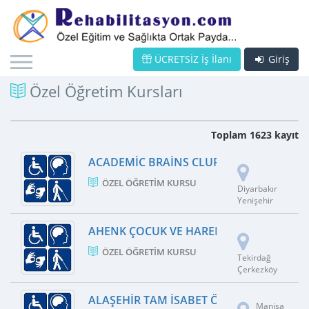
ÜCRETSİZ İş İlanı
Giriş
Özel Öğretim Kursları
Toplam 1623 kayıt
ACADEMIC BRAINS CLUP EĞITIM VE DAN
ÖZEL ÖĞRETIM KURSU
Diyarbakır
Yenişehir
AHENK ÇOCUK VE HAREKET AKADEMISI
ÖZEL ÖĞRETIM KURSU
Tekirdağ
Çerkezköy
ALAŞEHIR TAM İSABET ÖZEL ÖĞRETIM K
Manisa