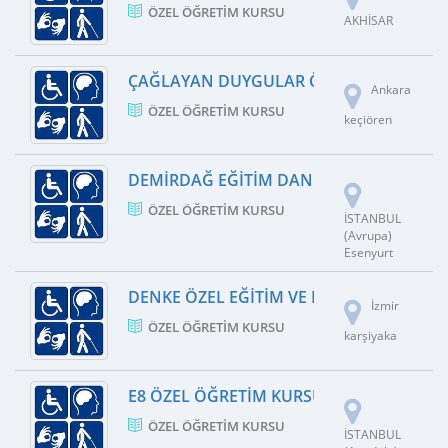
ÖZEL ÖĞRETIM KURSU
AKHİSAR
ÇAĞLAYAN DUYGULAR ÖZEL EĞITIM VE R
Ankara
ÖZEL ÖĞRETIM KURSU
keçiören
DEMIRDAĞ EĞITIM DANIŞMANLIK
ÖZEL ÖĞRETIM KURSU
İSTANBUL
(Avrupa)
Esenyurt
DENKE ÖZEL EĞITIM VE REHABILITASYO
İzmir
ÖZEL ÖĞRETIM KURSU
karşiyaka
E8 ÖZEL ÖĞRETIM KURSU
ÖZEL ÖĞRETIM KURSU
İSTANBUL