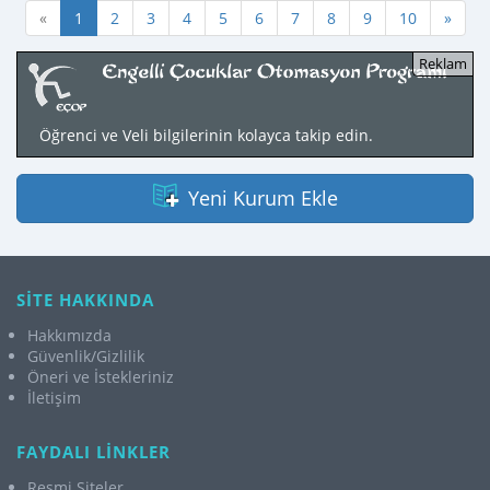
«
1
2
3
4
5
6
7
8
9
10
»
Öğrenci ve Veli bilgilerinin kolayca takip edin.
Yeni Kurum Ekle
SİTE HAKKINDA
Hakkımızda
Güvenlik/Gizlilik
Öneri ve İstekleriniz
İletişim
FAYDALI LİNKLER
Resmi Siteler