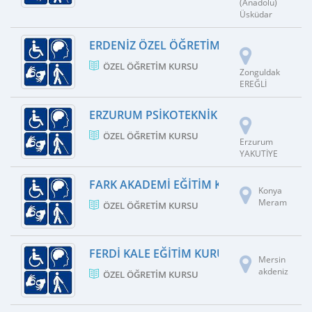
(Anadolu)
Üsküdar
ERDENIZ ÖZEL ÖĞRETIM KURSU
ÖZEL ÖĞRETIM KURSU
Zonguldak
EREĞLİ
ERZURUM PSIKOTEKNIK DEĞERLENDIRME
ÖZEL ÖĞRETIM KURSU
Erzurum
YAKUTİYE
FARK AKADEMI EĞITIM KURUMLARI
Konya
Meram
ÖZEL ÖĞRETIM KURSU
FERDI KALE EĞITIM KURUMLARI
Mersin
akdeniz
ÖZEL ÖĞRETIM KURSU