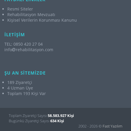
Resmi Siteler
Rehabilitasyon Mevzuatı
Kişisel Verilerin Korunması Kanunu
İLETİŞİM
TEL: 0850 420 27 04
info
rehabilitasyon.com
ŞU AN SİTEMİZDE
189 Ziyaretçi
4 Uzman Üye
Toplam 193 Kişi Var
Toplam Ziyaretçi Sayısı
58.583.927 Kişi
Bugünkü Ziyaretçi Sayısı
634 Kişi
2002 - 2026 ©
Fast Yazılım