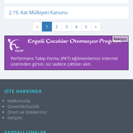
2.19. Kat Mülkiyeti Kanunu
«
1
2
3
4
5
»
Performans Takip Formu (PKT) eğitmenleriniz internet
üzerinden girsin, siz sadece çıktıları alın.
SİTE HAKKINDA
Hakkımızda
Güvenlik/Gizlilik
Öneri ve İstekleriniz
İletişim
FAYDALI LİNKLER