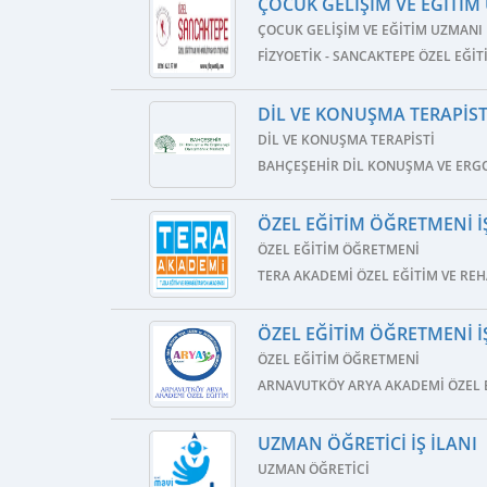
ÇOCUK GELIŞIM VE EĞITIM 
ÇOCUK GELIŞIM VE EĞITIM UZMANI
FIZYOETIK - SANCAKTEPE ÖZEL EĞI
DIL VE KONUŞMA TERAPISTI
DIL VE KONUŞMA TERAPISTI
BAHÇEŞEHIR DIL KONUŞMA VE ERG
ÖZEL EĞITIM ÖĞRETMENI İŞ
ÖZEL EĞITIM ÖĞRETMENI
TERA AKADEMI ÖZEL EĞITIM VE RE
ÖZEL EĞITIM ÖĞRETMENI İŞ
ÖZEL EĞITIM ÖĞRETMENI
ARNAVUTKÖY ARYA AKADEMI ÖZEL E
UZMAN ÖĞRETICI İŞ İLANI
UZMAN ÖĞRETICI