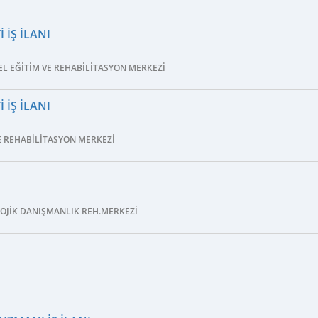
 İŞ İLANI
L EĞITIM VE REHABILITASYON MERKEZI
 İŞ İLANI
E REHABILITASYON MERKEZI
LOJIK DANIŞMANLIK REH.MERKEZI