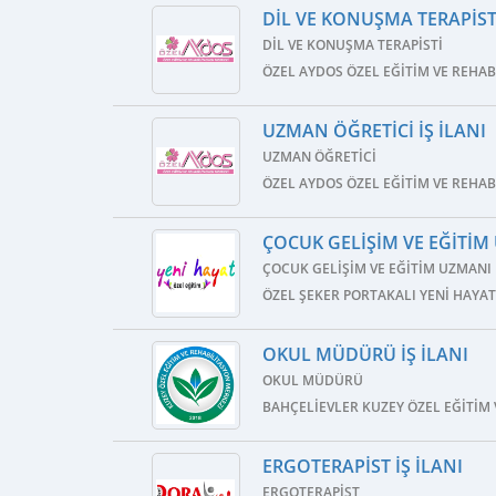
DIL VE KONUŞMA TERAPISTI
DIL VE KONUŞMA TERAPISTI
ÖZEL AYDOS ÖZEL EĞITIM VE REHA
UZMAN ÖĞRETICI İŞ İLANI
UZMAN ÖĞRETICI
ÖZEL AYDOS ÖZEL EĞITIM VE REHA
ÇOCUK GELIŞIM VE EĞITIM 
ÇOCUK GELIŞIM VE EĞITIM UZMANI
ÖZEL ŞEKER PORTAKALI YENI HAYAT
OKUL MÜDÜRÜ İŞ İLANI
OKUL MÜDÜRÜ
BAHÇELIEVLER KUZEY ÖZEL EĞITIM
ERGOTERAPIST İŞ İLANI
ERGOTERAPIST