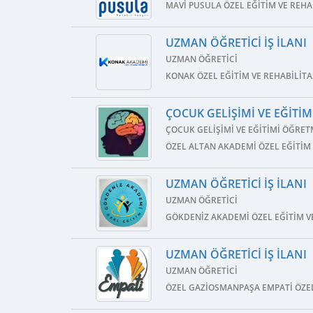
MAVI PUSULA ÖZEL EĞITIM VE REH
UZMAN ÖĞRETICI İŞ İLANI
UZMAN ÖĞRETICI
KONAK ÖZEL EĞITIM VE REHABILIT
ÇOCUK GELIŞIMI VE EĞITIM
ÇOCUK GELIŞIMI VE EĞITIMI ÖĞRET
ÖZEL ALTAN AKADEMI ÖZEL EĞITIM
UZMAN ÖĞRETICI İŞ İLANI
UZMAN ÖĞRETICI
GÖKDENIZ AKADEMI ÖZEL EĞITIM V
UZMAN ÖĞRETICI İŞ İLANI
UZMAN ÖĞRETICI
ÖZEL GAZIOSMANPAŞA EMPATI ÖZEL