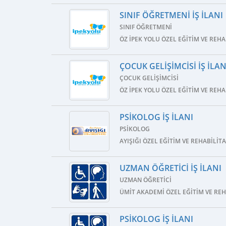
SINIF ÖĞRETMENI İŞ İLANI
SINIF ÖĞRETMENI
ÖZ İPEK YOLU ÖZEL EĞITIM VE REH
ÇOCUK GELIŞIMCISI İŞ İLAN
ÇOCUK GELIŞIMCISI
ÖZ İPEK YOLU ÖZEL EĞITIM VE REH
PSIKOLOG İŞ İLANI
PSIKOLOG
AYIŞIĞI ÖZEL EĞITIM VE REHABILI
UZMAN ÖĞRETICI İŞ İLANI
UZMAN ÖĞRETICI
ÜMIT AKADEMI ÖZEL EĞITIM VE RE
PSIKOLOG İŞ İLANI