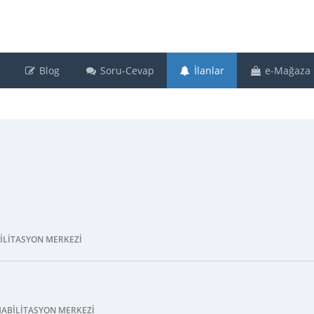
Blog
Soru-Cevap
İlanlar
e-Mağaza
BILITASYON MERKEZI
HABILITASYON MERKEZI