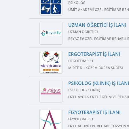
PSIKOLOG
ÜMIT AKADEMI ÖZEL EĞITIM VE RE
UZMAN ÖĞRETICI İŞ İLANI
UZMAN ÖĞRETICI
BEYAZ EV ÖZEL EĞITIM VE REHABIL
ERGOTERAPIST İŞ İLANI
ERGOTERAPIST
MIRTE DILKÖZEM BURSA ŞUBESI
PSIKOLOG (KLINIK) İŞ İLAN
PSIKOLOG (KLINIK)
ÖZEL AYDOS ÖZEL EĞITIM VE REHA
FIZYOTERAPIST İŞ İLANI
FIZYOTERAPIST
ÖZEL ALTINTEPE REHABILITASYON V