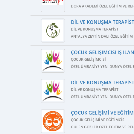
DORA AKADEMI ÖZEL EĞITIM VE RE
DIL VE KONUŞMA TERAPISTI
DIL VE KONUŞMA TERAPISTI
ANTALYA ZEYTIN DALI ÖZEL EĞITIM
ÇOCUK GELIŞIMCISI İŞ İLAN
ÇOCUK GELIŞIMCISI
ÖZEL ÜMRANIYE YENI DÜNYA ÖZEL 
DIL VE KONUŞMA TERAPISTI
DIL VE KONUŞMA TERAPISTI
ÖZEL ÜMRANIYE YENI DÜNYA ÖZEL 
ÇOCUK GELIŞIMI VE EĞITIMC
ÇOCUK GELIŞIMI VE EĞITIMCISI
GÜLEN GÖZLER ÖZEL EĞITIM VE R