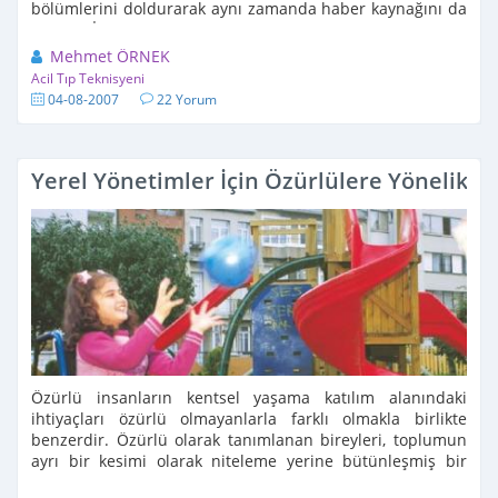
bölümlerini doldurarak aynı zamanda haber kaynağını da
Haber İçeriği alanının sonuna ekleyip Ekle/Güncelle
butonuna ...
Mehmet ÖRNEK
Acil Tıp Teknisyeni
04-08-2007
22 Yorum
Yerel Yönetimler İçin Özürlülere Yönelik 
Özürlü insanların kentsel yaşama katılım alanındaki
ihtiyaçları özürlü olmayanlarla farklı olmakla birlikte
benzerdir. Özürlü olarak tanımlanan bireyleri, toplumun
ayrı bir kesimi olarak niteleme yerine bütünleşmiş bir
parçası olarak algılayabilmek ve mekanda da buna olanak