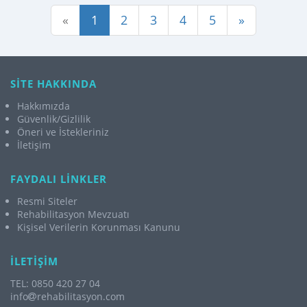
«
1
2
3
4
5
»
SİTE HAKKINDA
Hakkımızda
Güvenlik/Gizlilik
Öneri ve İstekleriniz
İletişim
FAYDALI LİNKLER
Resmi Siteler
Rehabilitasyon Mevzuatı
Kişisel Verilerin Korunması Kanunu
İLETİŞİM
TEL: 0850 420 27 04
info
rehabilitasyon.com