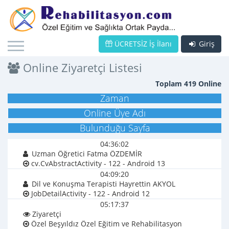
ÜCRETSİZ İş İlanı
Giriş
Online Ziyaretçi Listesi
Toplam 419 Online
Zaman
Online Üye Adı
Bulunduğu Sayfa
04:36:02
Uzman Öğretici Fatma ÖZDEMİR
cv.CvAbstractActivity - 122 - Android 13
04:09:20
Dil ve Konuşma Terapisti Hayrettin AKYOL
JobDetailActivity - 122 - Android 12
05:17:37
Ziyaretçi
Özel Beşyıldız Özel Eğitim ve Rehabilitasyon