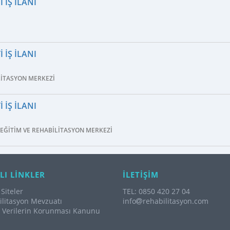
 İŞ İLANI
 İŞ İLANI
LITASYON MERKEZI
 İŞ İLANI
EĞITIM VE REHABILITASYON MERKEZI
LI LİNKLER
İLETİŞİM
Siteler
TEL: 0850 420 27 04
litasyon Mevzuatı
info
rehabilitasyon.com
l Verilerin Korunması Kanunu