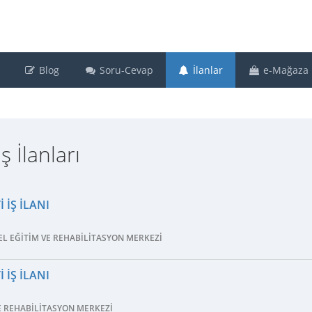
Blog
Soru-Cevap
İlanlar
e-Mağaza
 İlanları
 İŞ İLANI
L EĞITIM VE REHABILITASYON MERKEZI
 İŞ İLANI
E REHABILITASYON MERKEZI