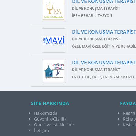
DIL VE KONUŞMA TERAPISTI
DIL VE KONUŞMA TERAPISTI
İRSA REHABILITASYON
DIL VE KONUŞMA TERAPISTI
DIL VE KONUŞMA TERAPISTI
ÖZEL MAVI ÖZEL EĞITIM VE REHABI
DIL VE KONUŞMA TERAPISTI
DIL VE KONUŞMA TERAPISTI
ÖZEL GERÇEKLEŞEN RÜYALAR ÖZEL 
SİTE HAKKINDA
FAYDA
Hakkımızda
Resmi 
Güvenlik/Gizlilik
Rehabi
Öneri ve İstekleriniz
Kişise
İletişim