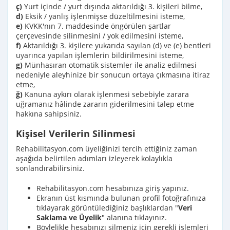
ç)
Yurt içinde / yurt dışında aktarıldığı 3. kişileri bilme,
d)
Eksik / yanlış işlenmişse düzeltilmesini isteme,
e)
KVKK'nın 7. maddesinde öngörülen şartlar
çerçevesinde silinmesini / yok edilmesini isteme,
f)
Aktarıldığı 3. kişilere yukarıda sayılan (d) ve (e) bentleri
uyarınca yapılan işlemlerin bildirilmesini isteme,
g)
Münhasıran otomatik sistemler ile analiz edilmesi
nedeniyle aleyhinize bir sonucun ortaya çıkmasına itiraz
etme,
ğ)
Kanuna aykırı olarak işlenmesi sebebiyle zarara
uğramanız hâlinde zararın giderilmesini talep etme
hakkına sahipsiniz.
Kişisel Verilerin Silinmesi
Rehabilitasyon.com üyeliğinizi tercih ettiğiniz zaman
aşağıda belirtilen adımları izleyerek kolaylıkla
sonlandırabilirsiniz.
Rehabilitasyon.com hesabınıza giriş yapınız.
Ekranın üst kısmında bulunan profil fotoğrafınıza
tıklayarak görüntülediğiniz başlıklardan "
Veri
Saklama ve Üyelik
" alanına tıklayınız.
Böylelikle hesabınızı silmeniz için gerekli işlemleri