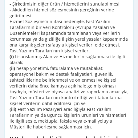
- Şirketimizin diğer ürün / hizmetlerini sunulabilmesi
- Akdedilen hizmet sözleşmesinin gereğinin yerine
getirilmesi
Hizmet Sözleşme'nin ifası nedeniyle, Fast Yazılım
Tarafları'nın bir Veri Kontrolörü (Avrupa Yasaları ve
Düzenlemeleri kapsamında tanımlanan veya verilerin
korunması ya da gizliliğe ilişkin yerel yasalar kapsamında
ona karşılık gelen) sıfatıyla kişisel verileri elde etmesi,
Fast Yazılım Tarafları'nın kişisel verileri,
(i)
Lisanslanmış Alan ve Hizmetler'in sağlanması ile ilgili
olarak;
(ii)
hesap yönetimi, faturalama ve mutabakat;
operasyonel bakım ve destek faaliyetleri; güvenlik,
sahteciliklerine belirlenmesi ve önlenmesi ve kişisel
verilerin daha önce kamuya açık hale gelmiş olması
kaydıyla, müşteri ve piyasa analizi ve raporlama amacıyla,
Fast Yazılım Tarafları'nın kontrol ettiği veri tabanlarına
kişisel verilerin dahil edilmesi için ve
(iii)
Fast Yazılım Pazaryeri aracılığıyla Fast Yazılım
Taraflarının ya da üçüncü kişilerin ürünleri ve hizmetleri
ile ilgili sesle, mektupla, faksla veya e-mail yoluyla
Müşteri ile haberleşme sağlanması için.