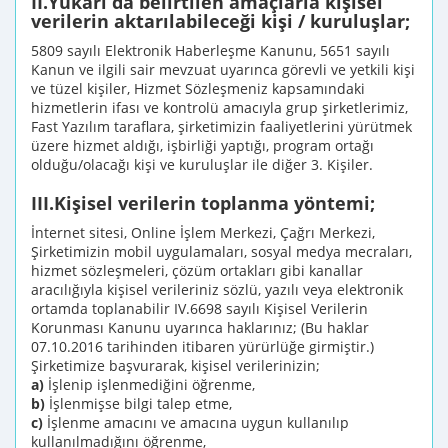
II.Yukarı da belirtilen amaçlarla kişisel
verilerin aktarılabileceği kişi / kuruluşlar;
5809 sayılı Elektronik Haberleşme Kanunu, 5651 sayılı
Kanun ve ilgili sair mevzuat uyarınca görevli ve yetkili kişi
ve tüzel kişiler, Hizmet Sözleşmeniz kapsamındaki
hizmetlerin ifası ve kontrolü amacıyla grup şirketlerimiz,
Fast Yazılım taraflara, şirketimizin faaliyetlerini yürütmek
üzere hizmet aldığı, işbirliği yaptığı, program ortağı
olduğu/olacağı kişi ve kuruluşlar ile diğer 3. Kişiler.
III.Kişisel verilerin toplanma yöntemi;
İnternet sitesi, Online İşlem Merkezi, Çağrı Merkezi,
Şirketimizin mobil uygulamaları, sosyal medya mecraları,
hizmet sözleşmeleri, çözüm ortakları gibi kanallar
aracılığıyla kişisel verileriniz sözlü, yazılı veya elektronik
ortamda toplanabilir IV.6698 sayılı Kişisel Verilerin
Korunması Kanunu uyarınca haklarınız; (Bu haklar
07.10.2016 tarihinden itibaren yürürlüğe girmiştir.)
Şirketimize başvurarak, kişisel verilerinizin;
a)
İşlenip işlenmediğini öğrenme,
b)
İşlenmişse bilgi talep etme,
c)
İşlenme amacını ve amacına uygun kullanılıp
kullanılmadığını öğrenme,