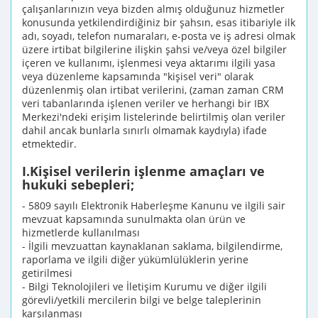
çalışanlarınızın veya bizden almış olduğunuz hizmetler
konusunda yetkilendirdiğiniz bir şahsın, esas itibariyle ilk
adı, soyadı, telefon numaraları, e-posta ve iş adresi olmak
üzere irtibat bilgilerine ilişkin şahsi ve/veya özel bilgiler
içeren ve kullanımı, işlenmesi veya aktarımı ilgili yasa
veya düzenleme kapsamında "kişisel veri" olarak
düzenlenmiş olan irtibat verilerini, (zaman zaman CRM
veri tabanlarında işlenen veriler ve herhangi bir IBX
Merkezi'ndeki erişim listelerinde belirtilmiş olan veriler
dahil ancak bunlarla sınırlı olmamak kaydıyla) ifade
etmektedir.
I.Kişisel verilerin işlenme amaçları ve
hukuki sebepleri;
- 5809 sayılı Elektronik Haberleşme Kanunu ve ilgili sair
mevzuat kapsamında sunulmakta olan ürün ve
hizmetlerde kullanılması
- İlgili mevzuattan kaynaklanan saklama, bilgilendirme,
raporlama ve ilgili diğer yükümlülüklerin yerine
getirilmesi
- Bilgi Teknolojileri ve İletişim Kurumu ve diğer ilgili
görevli/yetkili mercilerin bilgi ve belge taleplerinin
karşılanması