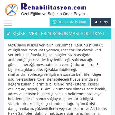
ÜCRETSİZ İş İlanı
Giriş
KİŞİSEL VERİLERİN KORUNMASI POLİTİKASI
6698 sayılı Kişisel Verilerin Korunması Kanunu ("KVKK")
ve ilgili sair mevzuat uyarınca, Fast Yazılım olarak, Veri
Sorumlusu sıfatıyla, kişisel bilgilerinizin aşağıda
açıklandığı çerçevede; kaydedileceği, saklanacağı,
güncelleneceği, mevzuatın izin verdiği durumlarda 3.
kişilere açıklanabileceği/aktarılabileceği,
sınıflandırılabileceği ve ilgili mevzuatta belirtilen diğer
usul ve esaslara göre işlenebileceği hususlarında siz
değerli kullanıcılarımızı bilgilendirmek isteriz. Kişisel
veriler; ad, soyad, TC kimlik numarası olmak üzere kimlik,
adres ve iletişim bilgileri gibi sizin belirlenmenizi veya
belirlenebilir olmanızı sağlayacak her türlü bilgiyi,
sizlerin bir akdi ilişki içerisinde olduğu üçüncü kişi
danışmanların, yüklenicilerin veya ortakların ve Alt Lisans
Hakkı Sahipleri dahil olmak üzere sizin, aracılarınızın,