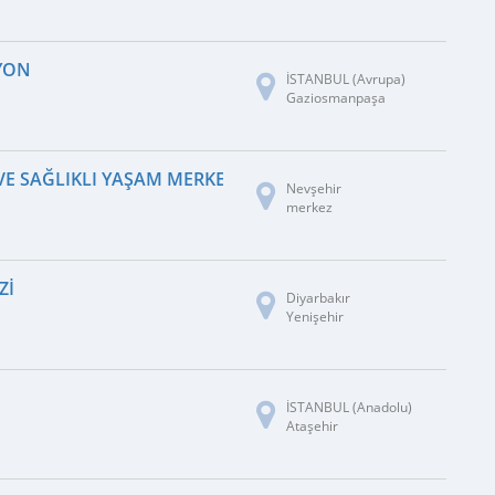
SYON
İSTANBUL (Avrupa)
Gaziosmanpaşa
E SAĞLIKLI YAŞAM MERKEZI
Nevşehir
merkez
ZI
Diyarbakır
Yenişehir
I
İSTANBUL (Anadolu)
Ataşehir