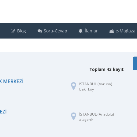
Blog
Soru-Cevap
İlanlar
e-Mağaza
Toplam 43 kayıt
K MERKEZİ
İSTANBUL (Avrupa)
Bakırköy
EZI
İSTANBUL (Anadolu)
ataşehir