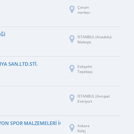
Çorum
merkez
IĞI
İSTANBUL (Anadolu)
Maltepe
YA SAN.LTD.STI.
Eskişehir
Tepebaşı
İSTANBUL (Avrupa)
Esenyurt
ON SPOR MALZEMELERI İÇ VE DIŞ TIC.LTD.ŞTI.
Ankara
Kolej