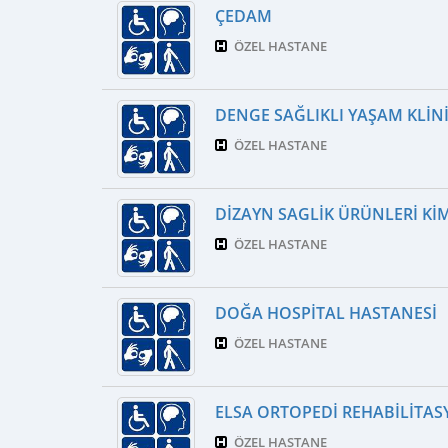
ÇEDAM
ÖZEL HASTANE
DENGE SAĞLIKLI YAŞAM KLIN
ÖZEL HASTANE
DIZAYN SAGLIK ÜRÜNLERI KIM
ÖZEL HASTANE
DOĞA HOSPITAL HASTANESI
ÖZEL HASTANE
ELSA ORTOPEDI REHABILITASY
ÖZEL HASTANE