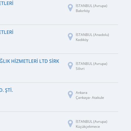
ETLERI
İSTANBUL (Avrupa)
Bakırköy
ETLERI
İSTANBUL (Anadolu)
Kadıköy
IK HIZMETLERI LTD SIRKETI
İSTANBUL (Avrupa)
Silivri
. ŞTI.
Ankara
Çankaya- Atakule
İSTANBUL (Avrupa)
Küçükçekmece