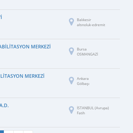
I
Balıkesir
altınoluk-edremit
HABILITASYON MERKEZI
Bursa
OSMANGAZİ
BILITASYON MERKEZI
Ankara
Gölbaşı
A.D.
İSTANBUL (Avrupa)
Fatih