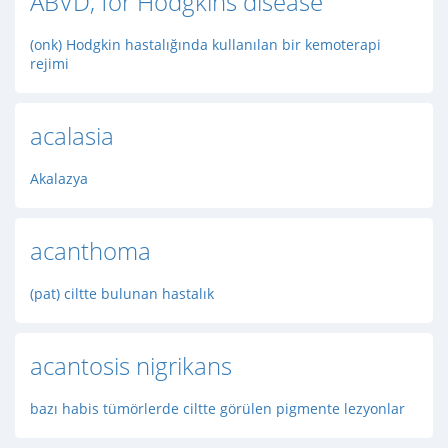
ABVD, for Hodgkins disease
(onk) Hodgkin hastalığında kullanılan bir kemoterapi
rejimi
acalasia
Akalazya
acanthoma
(pat) ciltte bulunan hastalık
acantosis nigrikans
bazı habis tümörlerde ciltte görülen pigmente lezyonlar