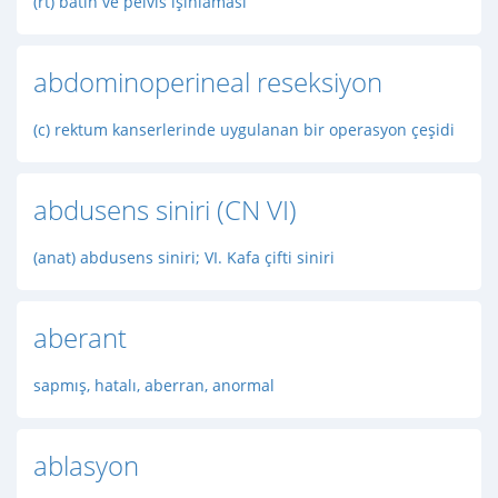
(rt) batın ve pelvis ışınlaması
abdominoperineal reseksiyon
(c) rektum kanserlerinde uygulanan bir operasyon çeşidi
abdusens siniri (CN VI)
(anat) abdusens siniri; VI. Kafa çifti siniri
aberant
sapmış, hatalı, aberran, anormal
ablasyon