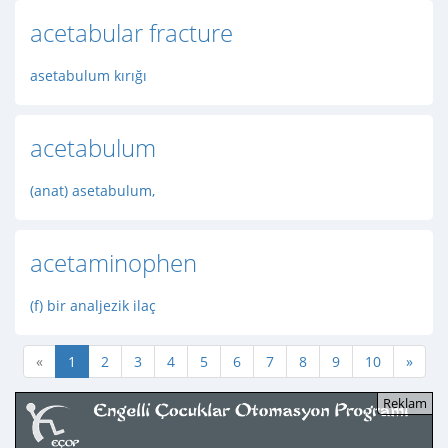
acetabular fracture
asetabulum kırığı
acetabulum
(anat) asetabulum,
acetaminophen
(f) bir analjezik ilaç
«
1
2
3
4
5
6
7
8
9
10
»