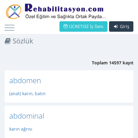
ÜCRETSİZ İş İlanı
Giriş
Sözlük
Toplam 14597 kayıt
abdomen
(anat) karın, batın
abdominal
karın ağrısı