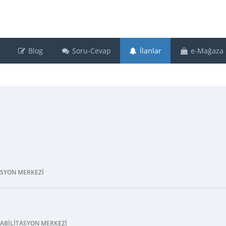
Blog
Soru-Cevap
İlanlar
e-Mağaza
TASYON MERKEZI
HABILITASYON MERKEZI