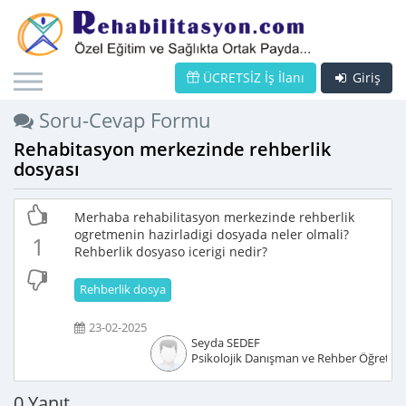
ÜCRETSİZ İş İlanı
Giriş
Soru-Cevap Formu
Rehabitasyon merkezinde rehberlik
dosyası
Merhaba rehabilitasyon merkezinde rehberlik
ogretmenin hazirladigi dosyada neler olmali?
1
Rehberlik dosyaso icerigi nedir?
Rehberlik dosya
23-02-2025
Seyda SEDEF
Psikolojik Danışman ve Rehber Öğretm
0 Yanıt