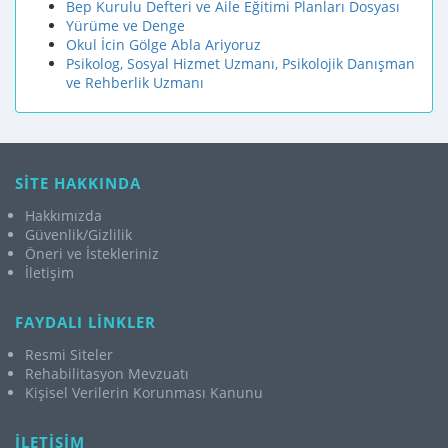
Bep Kurulu Defteri ve Aile Eğitimi Planları Dosyası
Yürüme ve Denge
Okul İcin Gölge Abla Ariyoruz
Psikolog, Sosyal Hizmet Uzmanı, Psikolojik Danışman
ve Rehberlik Uzmanı
SİTE HAKKINDA
Hakkımızda
Güvenlik/Gizlilik
Öneri ve İstekleriniz
İletişim
FAYDALI LİNKLER
Resmi Siteler
Rehabilitasyon Mevzuatı
Kişisel Verilerin Korunması Kanunu
İLETİŞİM