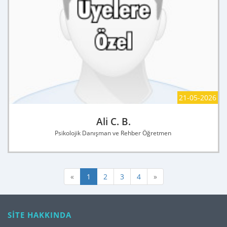
21-05-2026
Ali C. B.
Psikolojik Danışman ve Rehber Öğretmen
«
1
2
3
4
»
SİTE HAKKINDA