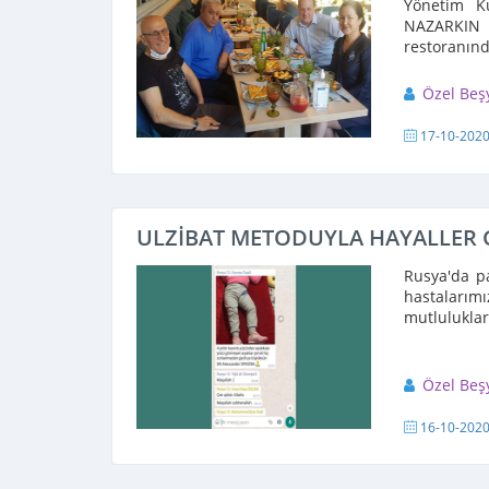
Yönetim K
NAZARKIN 
restoranı
bulunmaları
Özel Beş
17-10-202
ULZİBAT METODUYLA HAYALLER
Rusya'da pa
hastalarım
mutluluklar
Özel Beş
16-10-202