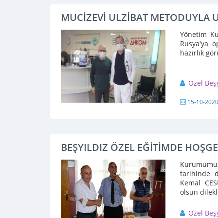
MUCİZEVİ ULZİBAT METODUYLA
Yönetim Ku
Rusya'ya o
hazırlık gör
Özel Beş
15-10-202
BEŞYILDIZ ÖZEL EĞİTİMDE HOŞG
Kurumumuza
tarihinde 
Kemal CES
olsun dilek
Özel Beş