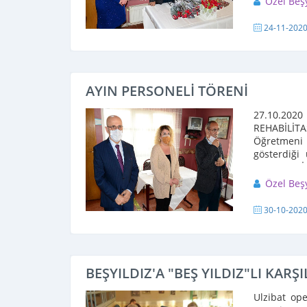
Özel Beş
24-11-202
AYIN PERSONELİ TÖRENİ
27.10.202
REHABİLİ
Öğretmen
gösterdiği
PERSONELİ s
Özel Beş
30-10-202
BEŞYILDIZ'A "BEŞ YILDIZ"LI KARŞ
Ulzibat op