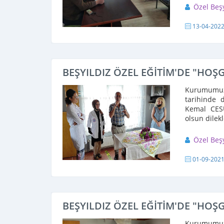
Özel Beş
13-04-202
BEŞYILDIZ ÖZEL EĞİTİM'DE "HOŞ
Kurumumuza
tarihinde 
Kemal CES
olsun dilek
Özel Beş
01-09-202
BEŞYILDIZ ÖZEL EĞİTİM'DE "HOŞ
Kurumumuza