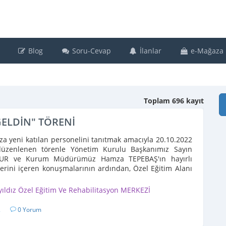
Blog
Soru-Cevap
İlanlar
e-Mağaza
Toplam 696 kayıt
GELDİN" TÖRENİ
 yeni katılan personelini tanıtmak amacıyla 20.10.2022
düzenlenen törenle Yönetim Kurulu Başkanımız Sayın
UR ve Kurum Müdürümüz Hamza TEPEBAŞ'ın hayırlı
lerini içeren konuşmalarının ardından, Özel Eğitim Alanı
ayın Firdevs ...
yıldız Özel Eğitim Ve Rehabilitasyon MERKEZİ
2
0 Yorum