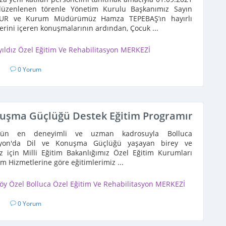
düzenlenen törenle Yönetim Kurulu Başkanımız Sayın
UR ve Kurum Müdürümüz Hamza TEPEBAŞ’ın hayırlı
lerini içeren konuşmalarının ardından, Çocuk ...
yıldız Özel Eğitim Ve Rehabilitasyon MERKEZİ
1
0 Yorum
nuşma Güçlüğü Destek Eğitim Programımız Hiz
y'ün en deneyimli ve uzman kadrosuyla Bolluca
asyon'da Dil ve Konuşma Güçlüğü yaşayan birey ve
z için Milli Eğitim Bakanlığımız Özel Eğitim Kurumları
im Hizmetlerine göre eğitimlerimiz ...
öy Özel Bolluca Özel Eğitim Ve Rehabilitasyon MERKEZİ
1
0 Yorum