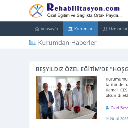
Anasayfa
Kurumlar
Uzmanlar
Kurumdan Haberler
BEŞYILDIZ ÖZEL EĞİTİM'DE "HOŞ
Kurumumuza
tarihinde 
Kemal CES
olsun dilek
Öğretmeni S
Özel Beş
20-10-202