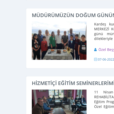
MÜDÜRÜMÜZÜN DOĞUM GÜNÜN
Kardeş k
MERKEZİ K
günü müna
dilekleriy
Mucize Çocu
Özel Beş
07-06-202
HİZMETİÇİ EĞİTİM SEMİNERLERİM
11 Nisan
REHABİLİT
Eğitim Pro
Özel Eğiti
öğretmen ark