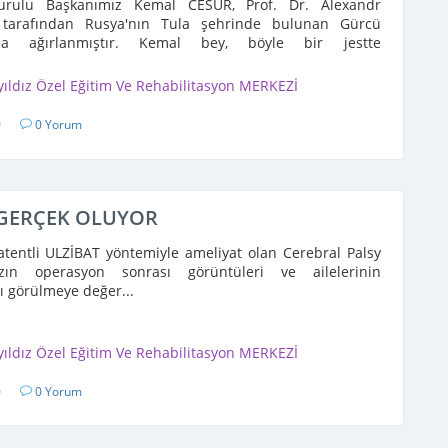
urulu Başkanımız Kemal CESUR, Prof. Dr. Alexandr
tarafından Rusya'nın Tula şehrinde bulunan Gürcü
nda ağırlanmıştır. Kemal bey, böyle bir jestte
ndan ...
yıldız Özel Eğitim Ve Rehabilitasyon MERKEZİ
0
0 Yorum
 GERÇEK OLUYOR
tentli ULZİBAT yöntemiyle ameliyat olan Cerebral Palsy
ızın operasyon sonrası görüntüleri ve ailelerinin
ı görülmeye değer...
yıldız Özel Eğitim Ve Rehabilitasyon MERKEZİ
0
0 Yorum