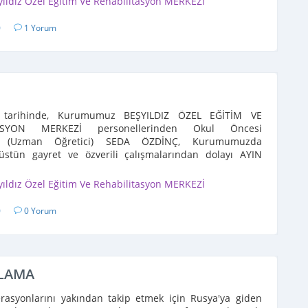
yıldız Özel Eğitim Ve Rehabilitasyon MERKEZİ
0
1 Yorum
0 tarihinde, Kurumumuz BEŞYILDIZ ÖZEL EĞİTİM VE
TASYON MERKEZİ personellerinden Okul Öncesi
i (Uzman Öğretici) SEDA ÖZDİNÇ, Kurumumuzda
 üstün gayret ve özverili çalışmalarından dolayı AYIN
eçilmiştir. Adı geçen personele, ...
yıldız Özel Eğitim Ve Rehabilitasyon MERKEZİ
0
0 Yorum
ILAMA
erasyonlarını yakından takip etmek için Rusya'ya giden