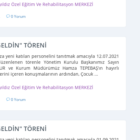
yıldız Özel Eğitim Ve Rehabilitasyon MERKEZİ
2
0 Yorum
GELDİN" TÖRENİ
 yeni katılan personelini tanıtmak amacıyla 12.07.2021
düzenlenen törenle Yönetim Kurulu Başkanımız Sayın
UR ve Kurum Müdürümüz Hamza TEPEBAŞ’ın hayırlı
lerini içeren konuşmalarının ardından, Çocuk ...
yıldız Özel Eğitim Ve Rehabilitasyon MERKEZİ
1
0 Yorum
GELDİN" TÖRENİ
 yeni katılan personelini tanıtmak amacıyla 01.09.2021