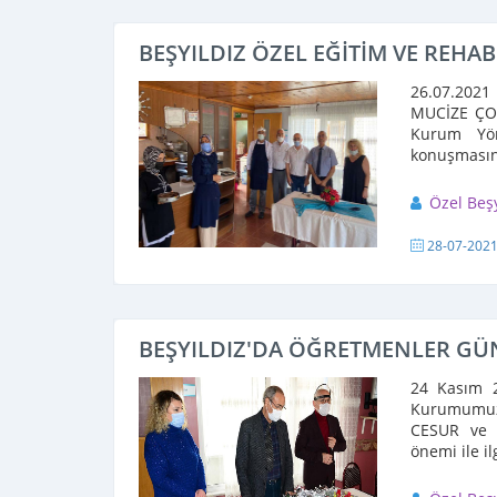
BEŞYILDIZ ÖZEL EĞİTİM VE REH
26.07.2021
MUCİZE ÇOC
Kurum Yön
konuşmasın
Özel Beş
28-07-202
BEŞYILDIZ'DA ÖĞRETMENLER GÜ
24 Kasım 
Kurumumuzd
CESUR ve 
önemi ile i