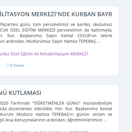
ABİLİTASYON MERKEZİ'NDE KURBAN BAYRAMI 
 Pazartesi günü tüm personelimiz ve kardeş okulumuz
UK ÖZEL EĞİTİM MERKEZİ personelinin de katılımıyla,
. Kur. Başkanımız Sayın Kemal CESUR'un tebrik
ın ardından, Müdürümüz Sayın Hamza TEPEBAŞ ...
yıldız Özel Eğitim Ve Rehabilitasyon MERKEZİ
1
0 Yorum
NÜ KUTLAMASI
2020 Tarihinde "ÖĞRETMENLER GÜNÜ" münasebetiyle
a düzenlenen etkinlikte, Yön. Kur. Başkanımız Kemal
Kurum Müdürü Hamza TEPEBAŞ'ın günün anlam ve
lgili kısa konuşmalarının ardından, öğretmenlerimize ...