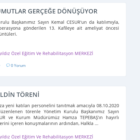
 UMUTLAR GERÇEĞE DÖNÜŞÜYOR
rulu Başkanımız Sayın Kemal CESUR'un da katılımıyla,
perasyona gönderilen 13. Kafileye ait ameliyat öncesi
üntüleri.
yıldız Özel Eğitim Ve Rehabilitasyon MERKEZİ
0
0 Yorum
ELDİN TÖRENİ
 yeni katılan personelini tanıtmak amacıyla 08.10.2020
düzenlenen törenle Yönetim Kurulu Başkanımız Sayın
UR ve Kurum Müdürümüz Hamza TEPEBAŞ’ın hayırlı
lerini içeren konuşmalarının ardından, Halkla ...
yıldız Özel Eğitim Ve Rehabilitasyon MERKEZİ