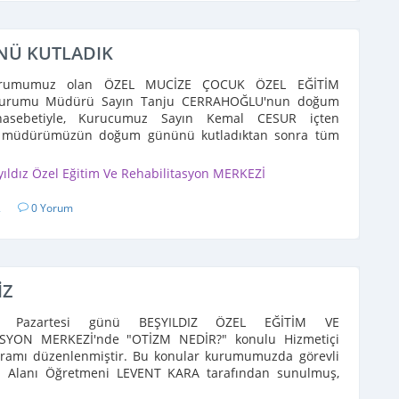
Ü KUTLADIK
urumumuz olan ÖZEL MUCİZE ÇOCUK ÖZEL EĞİTİM
urumu Müdürü Sayın Tanju CERRAHOĞLU'nun doğum
sebetiyle, Kurucumuz Sayın Kemal CESUR içten
le müdürümüzün doğum gününü kutladıktan sonra tüm
k personeli ve bazı öğrencilerimizin ...
yıldız Özel Eğitim Ve Rehabilitasyon MERKEZİ
2
0 Yorum
İZ
 Pazartesi günü BEŞYILDIZ ÖZEL EĞİTİM VE
ASYON MERKEZİ'nde "OTİZM NEDİR?" konulu Hizmetiçi
gramı düzenlenmiştir. Bu konular kurumumuzda görevli
m Alanı Öğretmeni LEVENT KARA tarafından sunulmuş,
adaşlarla karşılıklı ...