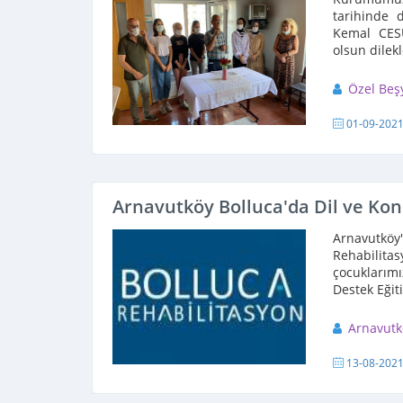
tarihinde 
Kemal CES
olsun dilek
Özel Beş
01-09-202
Arnavutköy Bolluca'da Dil ve Ko
Arnavutkö
Rehabilit
çocuklarımı
Destek Eğit
Arnavutk
13-08-202