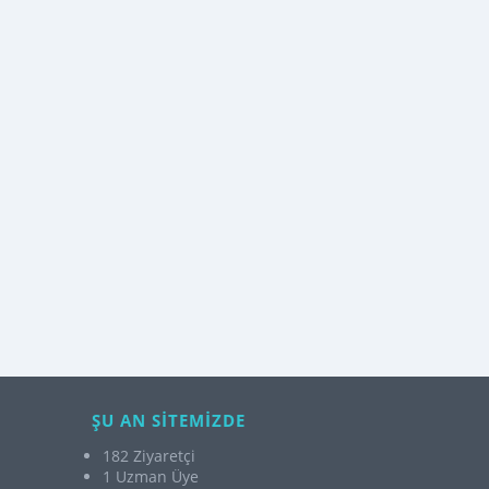
YAPISININ YALNIZCA ÖZEL EĞITIM ALANINDA ÇALIŞAN MESLEK GRUPLARINDA
ŞU AN SİTEMİZDE
182 Ziyaretçi
1 Uzman Üye