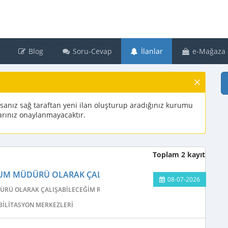
Blog
Soru-Cevap
İlanlar
e-Mağaza
rsanız sağ taraftan yeni ilan oluşturup aradığınız kurumu
nlarınız onaylanmayacaktır.
Toplam 2 kayıt
UM MÜDÜRÜ OLARAK ÇALIŞABİLECEĞİM REHABİLİTASYON
08-07-2026
RÜ OLARAK ÇALIŞABİLECEĞİM REHABİLİTASYON MERKEZİ ARIYORUM
ABILITASYON MERKEZLERI