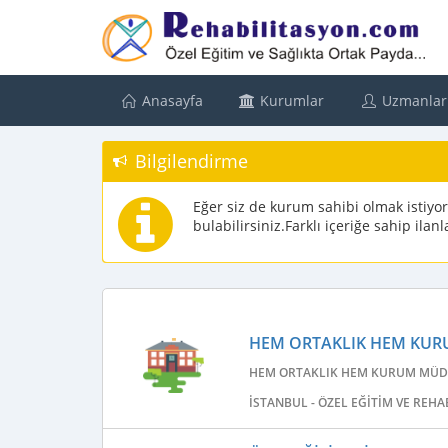
Anasayfa
Kurumlar
Uzmanlar
Bilgilendirme
Eğer siz de kurum sahibi olmak istiyo
bulabilirsiniz.Farklı içeriğe sahip ila
HEM ORTAKLIK HEM KUR
HEM ORTAKLIK HEM KURUM MÜDÜ
İSTANBUL - ÖZEL EĞITIM VE REH