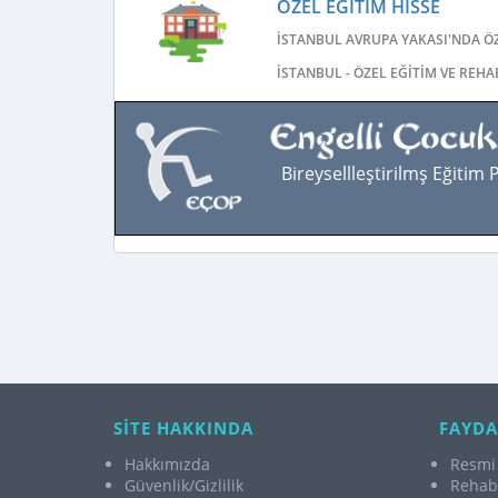
ÖZEL EĞITIM HISSE
İSTANBUL AVRUPA YAKASI'NDA ÖZ
İSTANBUL - ÖZEL EĞITIM VE REH
Bireysellleştirilmş Eğitim
SİTE HAKKINDA
FAYDA
Hakkımızda
Resmi 
Güvenlik/Gizlilik
Rehabi