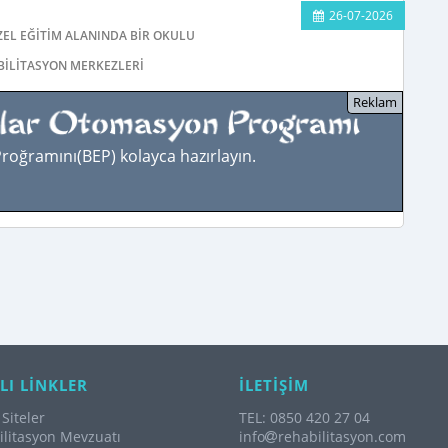
26-07-2026
EL EĞITIM ALANINDA BIR OKULUN HISSEDARI OLMAK ISTIYORUM. ORTAKLIK 
ABILITASYON MERKEZLERI
 Proğramını(BEP) kolayca hazırlayın.
LI LİNKLER
İLETİŞİM
Siteler
TEL: 0850 420 27 04
litasyon Mevzuatı
info
rehabilitasyon.com