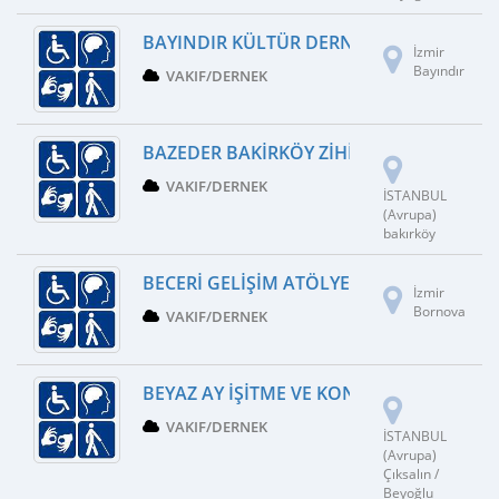
BAYINDIR KÜLTÜR DERNEĞI
İzmir
Bayındır
VAKIF/DERNEK
BAZEDER BAKIRKÖY ZIHINSEL ENGELLILE
VAKIF/DERNEK
İSTANBUL
(Avrupa)
bakırköy
BECERI GELIŞIM ATÖLYESI
İzmir
Bornova
VAKIF/DERNEK
BEYAZ AY İŞITME VE KONUŞMA ENGELLIL
VAKIF/DERNEK
İSTANBUL
(Avrupa)
Çıksalın /
Beyoğlu