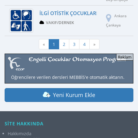
İLGI OTISTIK ÇOCUKLARI KORUMA DERNE
Ankara
VAKIF/DERNEK
Çankaya
«
1
2
3
4
»
Öğrencilere verilen dersleri MEBBİS'e otomatik aktarın.
Yeni Kurum Ekle
SİTE HAKKINDA
Hakkımızda