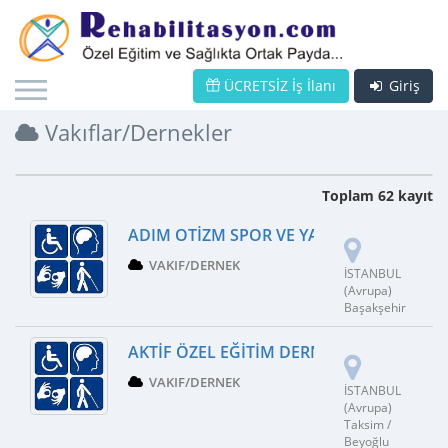
ÜCRETSİZ İş İlanı
Giriş
Vakıflar/Dernekler
Toplam 62 kayıt
ADIM OTIZM SPOR VE YAŞAM MERKEZI
VAKIF/DERNEK
İSTANBUL
(Avrupa)
Başakşehir
AKTIF ÖZEL EĞITIM DERNEĞI
VAKIF/DERNEK
İSTANBUL
(Avrupa)
Taksim /
Beyoğlu