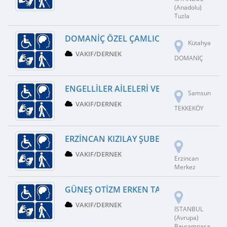
(Anadolu)
Tuzla
DOMANIÇ ÖZEL ÇAMLICA ÖZEL EĞITIM V
Kütahya
VAKIF/DERNEK
DOMANİÇ
ENGELLILER AILELERI VE EĞITIMCILERI 
Samsun
VAKIF/DERNEK
TEKKEKÖY
ERZINCAN KIZILAY ŞUBE BAŞKANLIĞI
VAKIF/DERNEK
Erzincan
Merkez
GÜNEŞ OTIZM ERKEN TANI EĞITIM OTIZ
VAKIF/DERNEK
İSTANBUL
(Avrupa)
Bayrampaşa