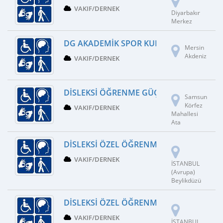
VAKIF/DERNEK
Diyarbakır
Merkez
DG AKADEMIK SPOR KULÜBÜ
Mersin
Akdeniz
VAKIF/DERNEK
DISLEKSI ÖĞRENME GÜÇLÜĞÜ DERNEĞI S
Samsun
Körfez
VAKIF/DERNEK
Mahallesi
Ata
DISLEKSI ÖZEL ÖĞRENME GÜÇLÜĞÜ DER
VAKIF/DERNEK
İSTANBUL
(Avrupa)
Beylikdüzü
DISLEKSI ÖZEL ÖĞRENME GÜÇLÜĞÜ DIKKA
VAKIF/DERNEK
İSTANBUL