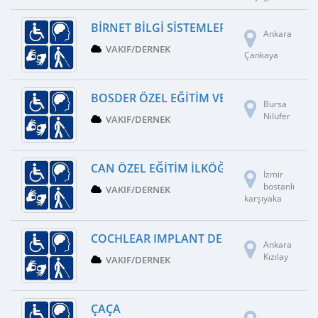
BIRNET BILGI SISTEMLER
Ankara
VAKIF/DERNEK
Çankaya
BOSDER ÖZEL EĞITIM VE REHABILITASYO
Bursa
Nilüfer
VAKIF/DERNEK
CAN ÖZEL EĞITIM İLKÖĞRETIM OKULU
İzmir
bostanlı
VAKIF/DERNEK
karşıyaka
COCHLEAR IMPLANT DERNEĞI
Ankara
Kızılay
VAKIF/DERNEK
ÇAÇA