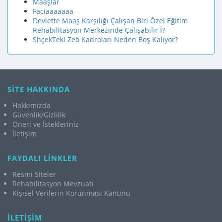
Maaşlar
Faciaaaaaaa
Devlette Maaş Karşılığı Çalışan Biri Özel Eğitim
Rehabilitasyon Merkezinde Çalışabilir İ?
ShçekTeki Zeö Kadroları Neden Boş Kalıyor?
SİTE HAKKINDA
Hakkımızda
Güvenlik/Gizlilik
Öneri ve İstekleriniz
İletişim
FAYDALI LİNKLER
Resmi Siteler
Rehabilitasyon Mevzuatı
Kişisel Verilerin Korunması Kanunu
İLETİŞİM