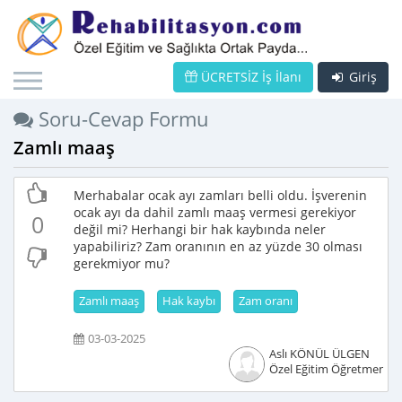
ÜCRETSİZ İş İlanı
Giriş
Soru-Cevap Formu
Zamlı maaş
Merhabalar ocak ayı zamları belli oldu. İşverenin
ocak ayı da dahil zamlı maaş vermesi gerekiyor
0
değil mi? Herhangi bir hak kaybında neler
yapabiliriz? Zam oranının en az yüzde 30 olması
gerekmiyor mu?
Zamlı maaş
Hak kaybı
Zam oranı
03-03-2025
Aslı KÖNÜL ÜLGEN
Özel Eğitim Öğretmeni