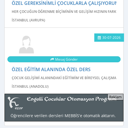
ÖZEL GEREKSINIMLI ÇOCUKLARLA ÇALIŞIYORUM
HER ÇOCUĞUN ÖĞRENME BIÇIMININ VE GELIŞIM HIZININ FARKLI OLDU
İSTANBUL (AVRUPA)
30-07-2026
Mesaj Gönder
ÖZEL EĞITIM ALANINDA ÖZEL DERS
ÇOCUK GELIŞIMI ALANINDAKI EĞITIMIM VE BIREYSEL ÇALIŞMA DENE
İSTANBUL (ANADOLU)
Öğrencilere verilen dersleri MEBBİS'e otomatik aktarın.