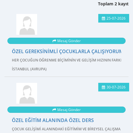
Toplam 2 kayıt
25-07-2026
Mesaj Gönder
ÖZEL GEREKSINIMLI ÇOCUKLARLA ÇALIŞIYORUM
HER ÇOCUĞUN ÖĞRENME BIÇIMININ VE GELIŞIM HIZININ FARKLI OLDU
İSTANBUL (AVRUPA)
30-07-2026
Mesaj Gönder
ÖZEL EĞITIM ALANINDA ÖZEL DERS
ÇOCUK GELIŞIMI ALANINDAKI EĞITIMIM VE BIREYSEL ÇALIŞMA DENEY