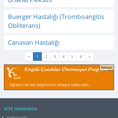
Buerger Hastalığı (Tromboangitis
Obliterans)
Canavan Hastalığı
«
1
2
3
4
5
6
»
Öğrenci ve Veli bilgilerinin kolayca takip edin.
SİTE HAKKINDA
Hakkımızda