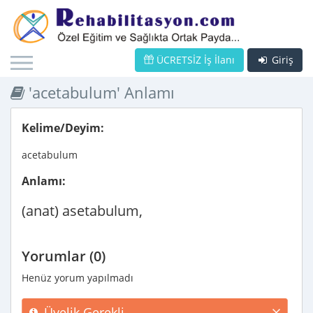
ÜCRETSİZ İş İlanı
Giriş
'acetabulum' Anlamı
Kelime/Deyim:
acetabulum
Anlamı:
(anat) asetabulum,
Yorumlar (0)
Henüz yorum yapılmadı
Üyelik Gerekli