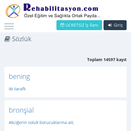
ÜCRETSİZ İş İlanı
Giriş
Sözlük
Toplam 14597 kayıt
bening
iki taraflı
bronşial
Akciğerin soluk borucuklarına ait,