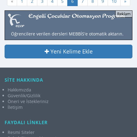
«
1
2
3
4
5
6
7
8
9
10
»
Öğrencilere verilen dersleri MEBBİS'e otomatik aktarın.
Yeni Kelime Ekle
SİTE HAKKINDA
Hakkımızda
Güvenlik/Gizlilik
Öneri ve İstekleriniz
İletişim
FAYDALI LİNKLER
Resmi Siteler