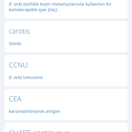
(f, onk) özellikle beyin metastazlarında kullanılan bir
kemoterapötik ajan (ilaç)
carotis
Sonda
CCNU
(f, onk) lomustine
CEA
karsinoembryonik antigen