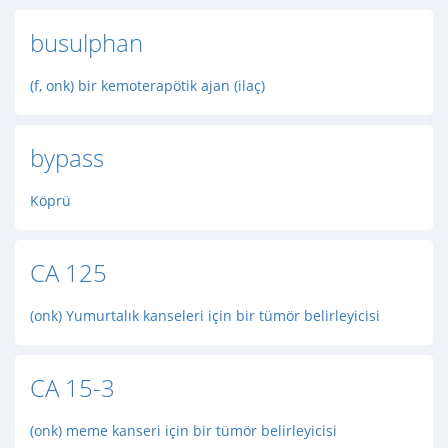
busulphan
(f, onk) bir kemoterapötik ajan (ilaç)
bypass
Köprü
CA 125
(onk) Yumurtalık kanseleri için bir tümör belirleyicisi
CA 15-3
(onk) meme kanseri için bir tümör belirleyicisi