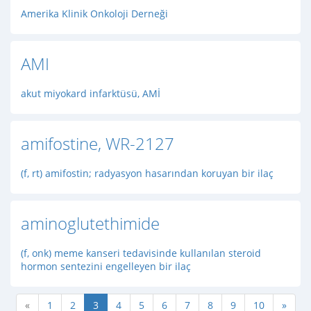
Amerika Klinik Onkoloji Derneği
AMI
akut miyokard infarktüsü, AMİ
amifostine, WR-2127
(f, rt) amifostin; radyasyon hasarından koruyan bir ilaç
aminoglutethimide
(f, onk) meme kanseri tedavisinde kullanılan steroid
hormon sentezini engelleyen bir ilaç
«
1
2
3
4
5
6
7
8
9
10
»