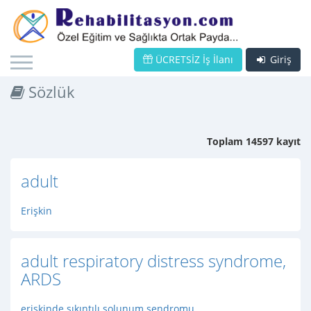
ÜCRETSİZ İş İlanı
Giriş
Sözlük
Toplam 14597 kayıt
adult
Erişkin
adult respiratory distress syndrome,
ARDS
erişkinde sıkıntılı solunum sendromu