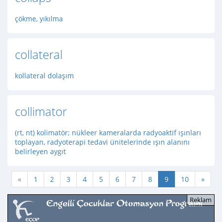
çökme, yıkılma
collateral
kollateral dolaşım
collimator
(rt, nt) kolimatör; nükleer kameralarda radyoaktif ışınları
toplayan, radyoterapi tedavi ünitelerinde ışın alanını
belirleyen aygıt
«
1
2
3
4
5
6
7
8
9
10
»