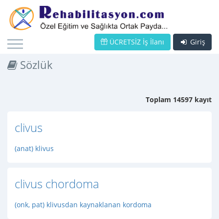
ÜCRETSİZ İş İlanı
Giriş
Sözlük
Toplam 14597 kayıt
clivus
(anat) klivus
clivus chordoma
(onk, pat) klivusdan kaynaklanan kordoma