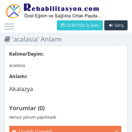
ÜCRETSİZ İş İlanı
Giriş
'acalasia' Anlamı
Kelime/Deyim:
acalasia
Anlamı:
Akalazya
Yorumlar (0)
Henüz yorum yapılmadı
Üyelik Gerekli