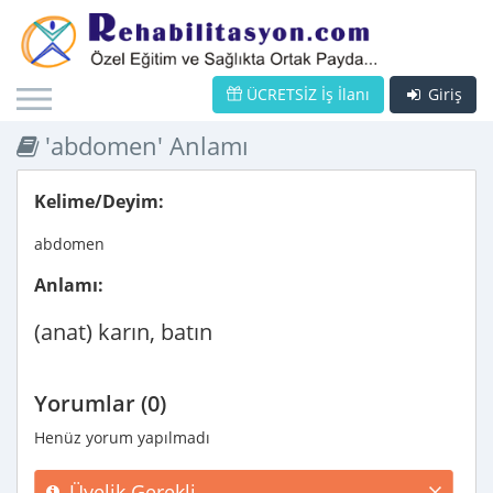
ÜCRETSİZ İş İlanı
Giriş
'abdomen' Anlamı
Kelime/Deyim:
abdomen
Anlamı:
(anat) karın, batın
Yorumlar (0)
Henüz yorum yapılmadı
Üyelik Gerekli