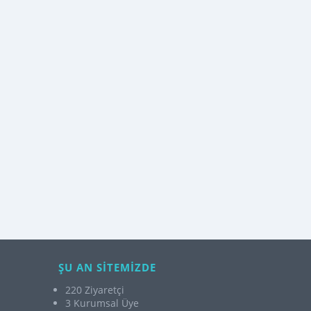
ŞU AN SİTEMİZDE
220 Ziyaretçi
3 Kurumsal Üye