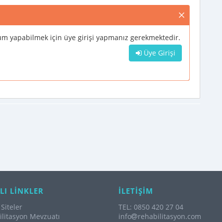
m yapabilmek için üye girişi yapmanız gerekmektedir.
Üye Girişi
LI LİNKLER
İLETİŞİM
Siteler
TEL: 0850 420 27 04
litasyon Mevzuatı
info
rehabilitasyon.com