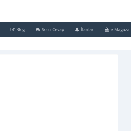
Blog
Soru-Cevap
İlanlar
e-Mağaza