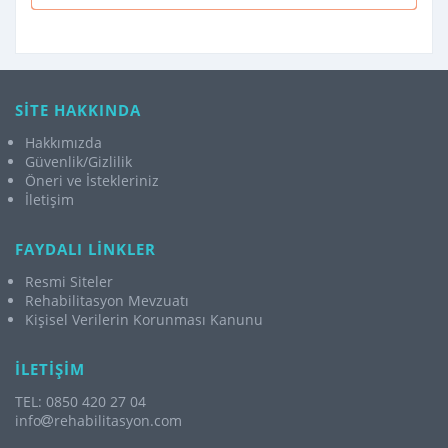
SİTE HAKKINDA
Hakkımızda
Güvenlik/Gizlilik
Öneri ve İstekleriniz
İletişim
FAYDALI LİNKLER
Resmi Siteler
Rehabilitasyon Mevzuatı
Kişisel Verilerin Korunması Kanunu
İLETİŞİM
TEL: 0850 420 27 04
info
rehabilitasyon.com