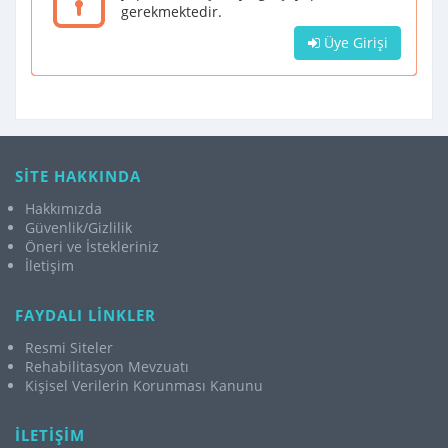
gerekmektedir.
Üye Girişi
SİTE HAKKINDA
Hakkımızda
Güvenlik/Gizlilik
Öneri ve İstekleriniz
İletişim
FAYDALI LİNKLER
Resmi Siteler
Rehabilitasyon Mevzuatı
Kişisel Verilerin Korunması Kanunu
İLETİŞİM