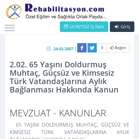
ÜCRETSİZ İş İlanı
Giriş
0
Beğen
24-02-2007 |
2.02. 65 Yaşını Doldurmuş
Muhtaç, Güçsüz ve Kimsesiz
Türk Vatandaşlarına Aylık
Bağlanması Hakkında Kanun
MEVZUAT - KANUNLAR
65 YAŞINI DOLDURMUŞ MUHTAÇ, GÜÇSÜZ VE
KİMSESİZ TÜRK VATANDAŞLARINA AYLIK