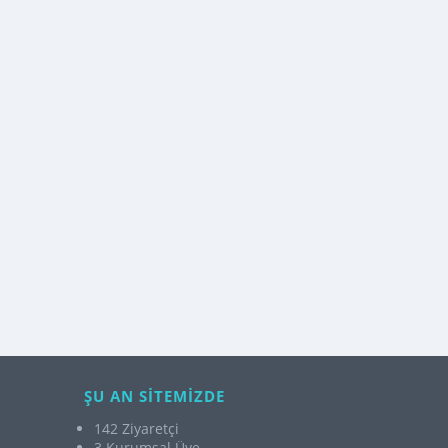
ŞU AN SİTEMİZDE
142 Ziyaretçi
3 Kurumsal Üye