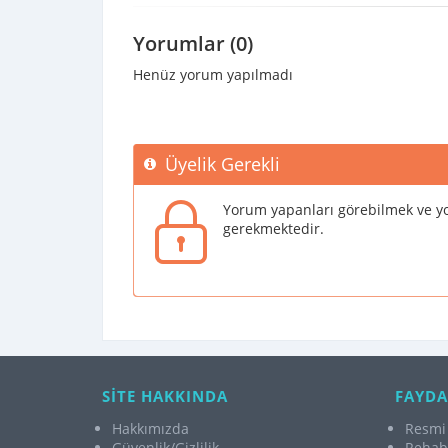
Yorumlar (0)
Henüz yorum yapılmadı
Üyelik Gerekli
Yorum yapanları görebilmek ve yo
gerekmektedir.
SİTE HAKKINDA
FAYDA
Hakkımızda
Resmi 
Güvenlik/Gizlilik
Rehabi