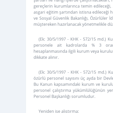
şartları ile hangi işlerde çalıştırılacaklar
gereçlerin kurumlarınca temin edileceği,
asgari eğitim şartından istisna edileceği h
ve Sosyal Güvenlik Bakanlığı, Özürlüler İ
müştereken hazırlanacak yönetmelikle düz
(Ek: 30/5/1997 - KHK - 572/15 md.) Ku
personele ait kadrolarda % 3 oran
hesaplanmasında ilgili kurum veya kuruluşu
dikkate alınır.
(Ek: 30/5/1997 - KHK - 572/15 md.) Kur
özürlü personel sayısını üç ayda bir Dev
Bu Kanun kapsamındaki kurum ve kuruluşl
personel çalıştırma yükümlülüğünün yer
Personel Başkanlığı sorumludur.
Yeniden işe alıştırma: