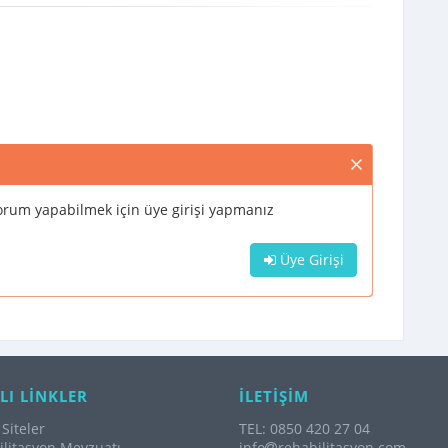
rum yapabilmek için üye girişi yapmanız
Üye Girişi
LI LİNKLER
İLETİŞİM
Siteler
TEL: 0850 420 27 04
litasyon Mevzuatı
info
rehabilitasyon.com