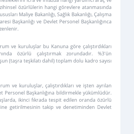
ı, mesleklerini icra ve infazda hangi yardımcı araç ve
 zihinsel özürlülerin hangi görevlere atanmasında
ususları Maliye Bakanlığı, Sağlık Bakanlığı, Çalışma
daresi Başkanlığı ve Devlet Personel Başkanlığınca
enlenir.
rum ve kuruluşlar bu Kanuna göre çalıştırdıkları
ında özürlü çalıştırmak zorundadır. %3'ün
n (taşra teşkilatı dahil) toplam dolu kadro sayısı
um ve kuruluşlar, çalıştırdıkları ve işten ayrılan
let Personel Başkanlığına bildirmekle yükümlüdür.
arda, ikinci fıkrada tespit edilen oranda özürlü
ine getirilmesinin takip ve denetiminden Devlet