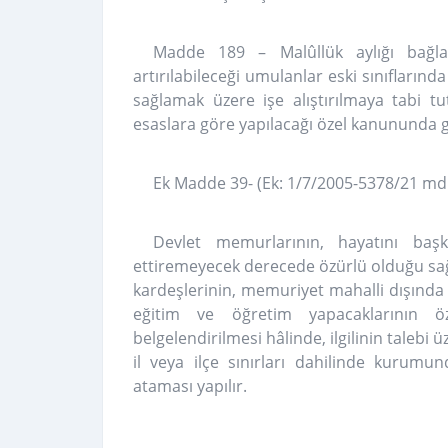
Madde 189 – Malûllük aylığı bağl
artırılabileceği umulanlar eski sınıflarınd
sağlamak üzere işe alıştırılmaya tabi tut
esaslara göre yapılacağı özel kanununda gö
Ek Madde 39- (Ek: 1/7/2005-5378/21 md
Devlet memurlarının, hayatını ba
ettiremeyecek derecede özürlü olduğu sağlık
kardeşlerinin, memuriyet mahalli dışında
eğitim ve öğretim yapacaklarının ö
belgelendirilmesi hâlinde, ilgilinin talebi
il veya ilçe sınırları dahilinde kuru
ataması yapılır.