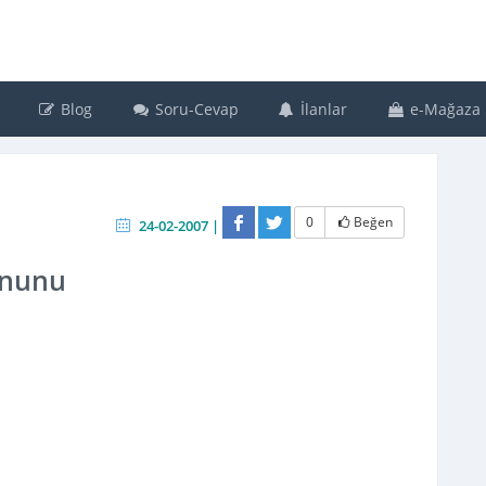
Blog
Soru-Cevap
İlanlar
e-Mağaza
0
Beğen
24-02-2007 |
anunu