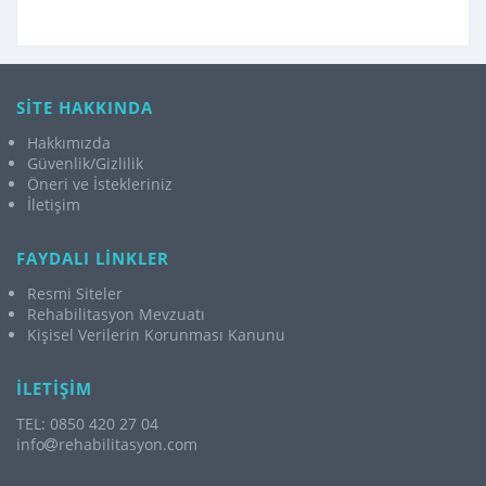
SİTE HAKKINDA
Hakkımızda
Güvenlik/Gizlilik
Öneri ve İstekleriniz
İletişim
FAYDALI LİNKLER
Resmi Siteler
Rehabilitasyon Mevzuatı
Kişisel Verilerin Korunması Kanunu
İLETİŞİM
TEL: 0850 420 27 04
info
rehabilitasyon.com