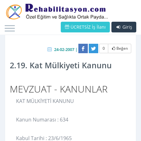
ÜCRETSİZ İş İlanı
Giriş
0
Beğen
24-02-2007 |
2.19. Kat Mülkiyeti Kanunu
MEVZUAT - KANUNLAR
KAT MÜLKİYETİ KANUNU
Kanun Numarası : 634
Kabul Tarihi : 23/6/1965