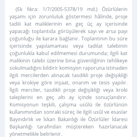
(Ek fıkra: 1/7/2005-5378/19 md.) Özürlülerin
yaşamı için zorunluluk göstermesi hâlinde, proje
tadili kat maliklerinin en geç üç ay içerisinde
yapacağı toplantıda görüşülerek sayı ve arsa payı
çoğunluğu ile karara bağlanır. Toplantının bu süre
içerisinde yapılamaması veya tadilat talebinin
çoğunlukla kabul edilmemesi durumunda; ilgili kat
malikinin talebi üzerine bina güvenliğinin tehlikeye
sokulmadığını bildirir komisyon raporuna istinaden
ilgili mercilerden alınacak tasdikli proje değişikliği
veya krokiye göre inşaat, onarım ve tesis yapılır.
İlgili merciler, tasdikli proje değişikliği veya kroki
taleplerini en geç altı ay içinde sonuçlandırır.
Komisyonun teşkili, çalışma usûlü ile özürlünün
kullanımından sonraki süreç ile ilgili usûl ve esaslar
Bayındırlık ve İskan Bakanlığı ile Özürlüler İdaresi
Başkanlığı tarafından müştereken hazırlanacak
yönetmelikle belirlenir.