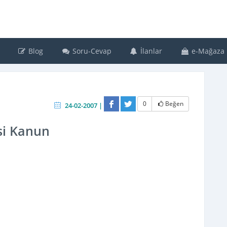
Blog
Soru-Cevap
İlanlar
e-Mağaza
0
Beğen
24-02-2007 |
si Kanun