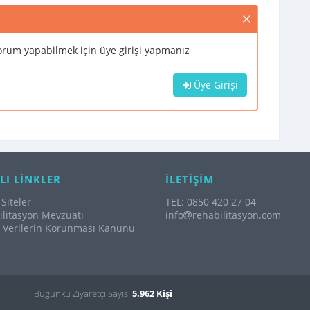
rum yapabilmek için üye girişi yapmanız
Üye Girişi
LI LİNKLER
İLETİŞİM
Siteler
TEL: 0850 420 27 04
litasyon Mevzuatı
info
rehabilitasyon.com
l Verilerin Korunması Kanunu
Bugünkü Ziyaretçi Sayısı
5.962 Kişi