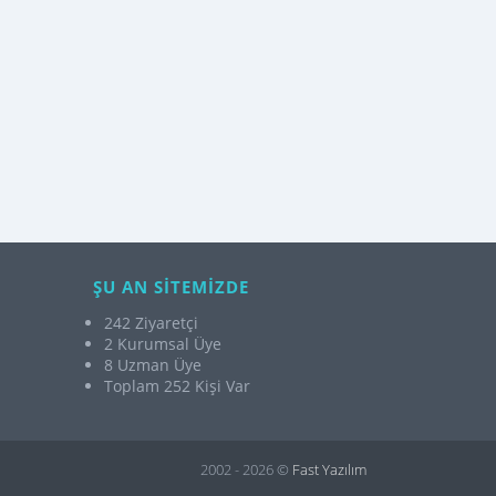
ŞU AN SİTEMİZDE
242 Ziyaretçi
2 Kurumsal Üye
8 Uzman Üye
Toplam 252 Kişi Var
2002 - 2026 ©
Fast Yazılım