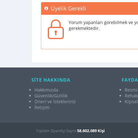
Üyelik Gerekli
Yorum yapanları görebilmek ve yo
gerekmektedir.
SİTE HAKKINDA
FAYDA
Hakkımızda
Resmi 
Güvenlik/Gizlilik
Rehabi
Öneri ve İstekleriniz
Kişise
İletişim
Toplam Ziyaretçi Sayısı
58.602.089 Kişi