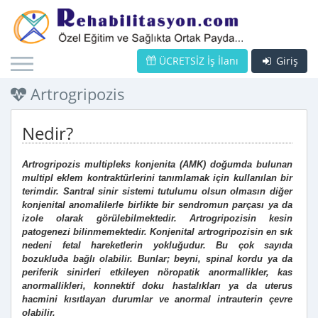
ÜCRETSİZ İş İlanı
Giriş
Artrogripozis
Nedir?
Artrogripozis multipleks konjenita (AMK) doğumda bulunan
multipl eklem kontraktürlerini tanımlamak için kullanılan
bir
terimdir. Santral sinir sistemi tutulumu olsun olmasın diğer
konjenital anomalilerle birlikte bir sendromun
parçası ya da
izole olarak görülebilmektedir. Artrogripozisin kesin
patogenezi bilinmemektedir. Konjenital
artrogripozisin en sık
nedeni fetal hareketlerin yokluğudur. Bu çok sayıda
bozukluða bağlı olabilir. Bunlar;
beyni, spinal kordu ya da
periferik sinirleri etkileyen nöropatik anormallikler, kas
anormallikleri, konnektif doku
hastalıkları ya da uterus
hacmini kısıtlayan durumlar ve anormal intrauterin çevre
olabilir.