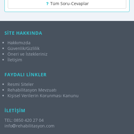
Tüm Soru-Cevaplar
SİTE HAKKINDA
Hakkımızda
Güvenlik/Gizlilik
Öneri ve İstekleriniz
İletişim
FAYDALI LİNKLER
Resmi Siteler
Rehabilitasyon Mevzuatı
Kişisel Verilerin Korunması Kanunu
İLETİŞİM
TEL: 0850 420 27 04
info
rehabilitasyon.com