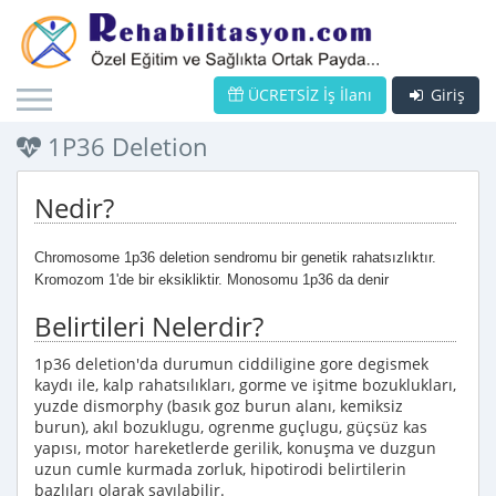
ÜCRETSİZ İş İlanı
Giriş
1P36 Deletion
Nedir?
Chromosome 1p36 deletion sendromu bir genetik rahatsızlıktır.
Kromozom 1'de bir eksikliktir. Monosomu 1p36 da denir
Belirtileri Nelerdir?
1p36 deletion'da durumun ciddiligine gore degismek
kaydı ile, kalp rahatsılıkları, gorme ve işitme bozuklukları,
yuzde dismorphy (basık goz burun alanı, kemiksiz
burun), akıl bozuklugu, ogrenme guçlugu, güçsüz kas
yapısı, motor hareketlerde gerilik, konuşma ve duzgun
uzun cumle kurmada zorluk, hipotirodi belirtilerin
bazlıları olarak sayılabilir.