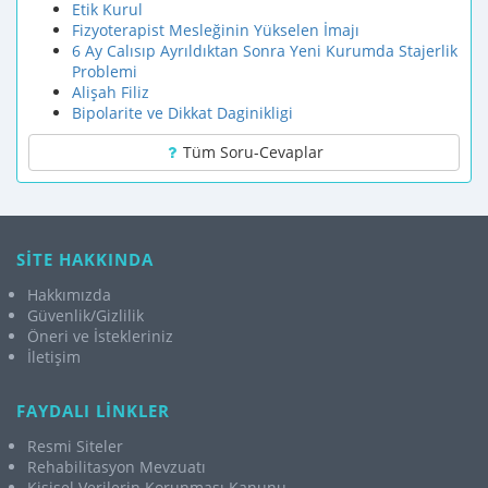
Etik Kurul
Fizyoterapist Mesleğinin Yükselen İmajı
6 Ay Calısıp Ayrıldıktan Sonra Yeni Kurumda Stajerlik
Problemi
Alişah Filiz
Bipolarite ve Dikkat Daginikligi
Tüm Soru-Cevaplar
SİTE HAKKINDA
Hakkımızda
Güvenlik/Gizlilik
Öneri ve İstekleriniz
İletişim
FAYDALI LİNKLER
Resmi Siteler
Rehabilitasyon Mevzuatı
Kişisel Verilerin Korunması Kanunu