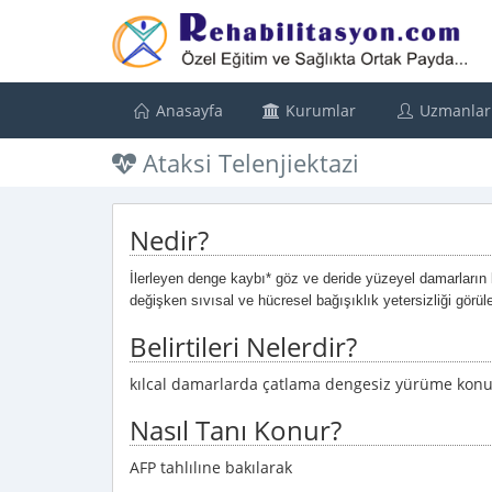
Anasayfa
Kurumlar
Uzmanlar
Ataksi Telenjiektazi
Nedir?
İlerleyen denge kaybı* göz ve deride yüzeyel damarların 
değişken sıvısal ve hücresel bağışıklık yetersizliği görül
Belirtileri Nelerdir?
kılcal damarlarda çatlama dengesiz yürüme ko
Nasıl Tanı Konur?
AFP tahlılıne bakılarak