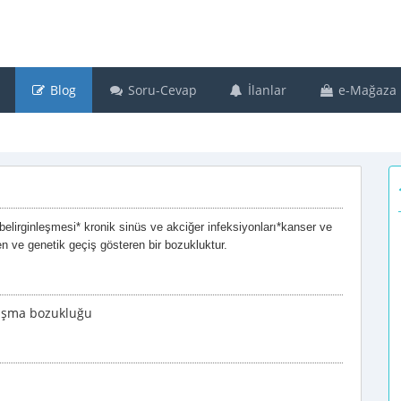
Blog
Soru-Cevap
İlanlar
e-Mağaza
belirginleşmesi* kronik sinüs ve akciğer infeksiyonları*kanser ve
en ve genetik geçiş gösteren bir bozukluktur.
nuşma bozukluğu