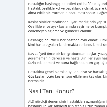
Hastalığın başlangıç belirtileri çok hafif olduğun
Hastalık özellikle kol ve bacaklarda olmak üzere
alma etkilenir. Yutmanın bozulması sonucu, ağızd
Kaslar sinirler tarafından uyarılmadığında yapısı 
Özellikle el ve ayak kaslarında seyirme ve kramplar
edilemeyen ağlama ve gülmeler olabilir.
Başlangıç belirtileri her hastada aynı olmaz. Kim
kimi hasta eşyaları kaldırmakta zorlanır, kimisi d
Kas zafiyeti önce bir kas grubundan başlar, yavaş 
görememenin derecesi ve hastalığın ilerleyişi ha
fazla etkilenmesi ve buna bağlı solunum güçlüğü 
Hastalıkta genel olarak duyular, idrar ve barsak iş
Göz kasları çoğu kez en son etkilenen kas olur, k
normaldir.
Nasıl Tanı Konur?
ALS nöroloji denen sinir hastalıkları uzmanlığını il
hastalığı ile karışabildiği için teşhis uzun zama