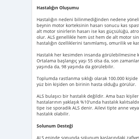
Hastalığın Oluşumu
Hastalığın nedeni bilinmediğinden nedene yönelik
beynin motor korteksinin hasarı sonucu kas spasti
alt motor sinirlerin hasarı ise kas güçsülüğü, atr
olur. ALS genellikle hem üst hem de alt motor sini
hastalığın özelliklerini tanımlamış, omurilik ve ka
Hastalık her kesimden insanda görülebilmesine kar
Ortalama başlangıç yaşı 55 olsa da, son zamanlard
yaşında da, 98 yaşında da görülebilir.
Toplumda rastlanma sıklığı olarak 100.000 kişide 0.
yüz bin kişiden on birinin hasta olduğu görülür.
ALS bulaşıcı bir hastalık değildir. Ama bazı kişiler
hastalarının yaklaşık %10'unda hastalık kalıtsaldı
tipe ise sporadik ALS denir. Ailevi tipte anne v
hastalık olabilir.
Solunum Desteği
ALS eninde sonunda solunum kaslarındaki zafiyet