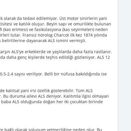
 olarak da tedavi edilemiyor. Üst motor sinirlerin yani
sitesi ve katılık oluşur. Beyin sapı ve omurilikte bulunan
ofi (kas erimesi) ve fasikülasyona (kas seyirmeleri) neden
rleri tutar. Fransız nörolog Charcot ilk kez 1874 yılında
s belirtilerine dayanarak ALS ismini vermişti.
şın ALS'ye erkeklerde ve yaşlılarda daha fazla rastlanır.
a daha genç kişilerde teşhis edildiği gözleniyor. ALS 12
5-2.4 sayısı veriliyor. Belli bir nüfusa bakıldığında ise
de kalıtsal yani ırsi özellik gösterebilir. Tüm ALS
r. Bu duruma ailevi ALS deniyor. Kalıtımla ilgisi olmayan
eya baba ALS olduğunda doğan her iki çocuktan birinde
e bağlı olarak solunum yetmezliğine neden olur. Bu