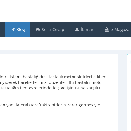
Blog
Soru-Cevap
İlanlar
e-Mağaza
inir sistemi hastalığıdır. Hastalık motor sinirleri etkiler.
a giderek hareketlerimizi düzenler. Bu hastalık motor
Hastalığın ileri evrelerinde felç gelişir. Buna karşılık
n yan (lateral) taraftaki sinirlerin zarar görmesiyle