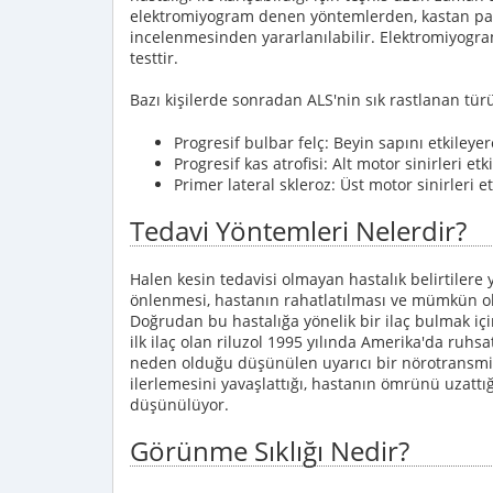
elektromiyogram denen yöntemlerden, kastan par
incelenmesinden yararlanılabilir. Elektromiyogra
testtir.
Bazı kişilerde sonradan ALS'nin sık rastlanan tür
Progresif bulbar felç: Beyin sapını etkile
Progresif kas atrofisi: Alt motor sinirleri et
Primer lateral skleroz: Üst motor sinirleri e
Tedavi Yöntemleri Nelerdir?
Halen kesin tedavisi olmayan hastalık belirtilere 
önlenmesi, hastanın rahatlatılması ve mümkün 
Doğrudan bu hastalığa yönelik bir ilaç bulmak içi
ilk ilaç olan riluzol 1995 yılında Amerika'da ruh
neden olduğu düşünülen uyarıcı bir nörotransmiter
ilerlemesini yavaşlattığı, hastanın ömrünü uzattı
düşünülüyor.
Görünme Sıklığı Nedir?