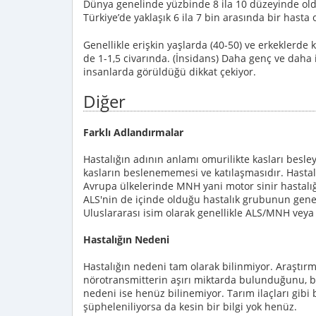
Dünya genelinde yüzbinde 8 ila 10 düzeyinde oldu
Türkiye’de yaklaşık 6 ila 7 bin arasında bir has
Genellikle erişkin yaşlarda (40-50) ve erkeklerde 
de 1-1,5 civarında. (İnsidans) Daha genç ve daha il
insanlarda görüldüğü dikkat çekiyor.
Diğer
Farklı Adlandırmalar
Hastalığın adının anlamı omurilikte kasları besleye
kasların beslenememesi ve katılaşmasıdır. Hastalı
Avrupa ülkelerinde MNH yani motor sinir hastalığ
ALS'nin de içinde olduğu hastalık grubunun genel 
Uluslararası isim olarak genellikle ALS/MNH vey
Hastalığın Nedeni
Hastalığın nedeni tam olarak bilinmiyor. Araştırm
nörotransmitterin aşırı miktarda bulunduğunu, bu
nedeni ise henüz bilinemiyor. Tarım ilaçları gibi 
şüpheleniliyorsa da kesin bir bilgi yok henüz.