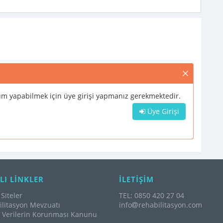
m yapabilmek için üye girişi yapmanız gerekmektedir.
Üye Girişi
LI LİNKLER
İLETİŞİM
Siteler
TEL: 0850 420 27 04
litasyon Mevzuatı
info
rehabilitasyon.com
l Verilerin Korunması Kanunu