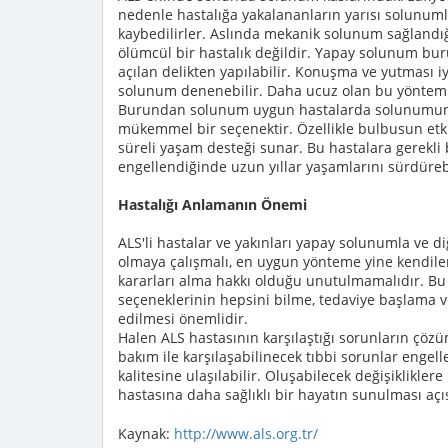
nedenle hastalığa yakalananların yarısı solunuml
kaybedilirler. Aslında mekanik solunum sağlandığ
ölümcül bir hastalık değildir. Yapay solunum bu
açılan delikten yapılabilir. Konuşma ve yutması i
solunum denenebilir. Daha ucuz olan bu yöntem ba
Burundan solunum uygun hastalarda solunumun r
mükemmel bir seçenektir. Özellikle bulbusun etki
süreli yaşam desteği sunar. Bu hastalara gerekli
engellendiğinde uzun yıllar yaşamlarını sürdürebi
Hastalığı Anlamanın Önemi
ALS'li hastalar ve yakınları yapay solunumla ve diğe
olmaya çalışmalı, en uygun yönteme yine kendileri 
kararları alma hakkı olduğu unutulmamalıdır. Bu n
seçeneklerinin hepsini bilme, tedaviye başlama ve
edilmesi önemlidir.
Halen ALS hastasının karşılaştığı sorunların çözü
bakım ile karşılaşabilinecek tıbbi sorunlar engell
kalitesine ulaşılabilir. Oluşabilecek değişiklikle
hastasına daha sağlıklı bir hayatın sunulması aç
Kaynak:
http://www.als.org.tr/