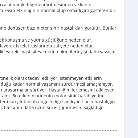
ça alınarak değerlendirilmesinden ve kanın
m kasın etkinliğinin normal olup olmadığını gösteren bir
üne dönüşen bazı motor sinir hastalıkları görülür. Bunlar:
yerek konuşma ve yutma güçlüğüne neden olur.
kileyerek iskelet kaslarında zafiyete neden olur.
tkileyerek spastisiteye neden olur, ilerleyişi daha yavaştır.
yönelik olarak tedavi ediliyor. İstenmeyen etkilerin
olduğu kadar normal yaşamını sürdürmesi amaçlanıyor.
n araştırmalar sürüyor. Hastalığın ilerlemesini etkileyen
sat aldı. Bu etken maddenin motor sinir harabiyetine
 olan glutamatı engellediği sanılıyor. İlacın hastalığın
ğı, hastanın daha uzun süre iş görmesini sağladığı