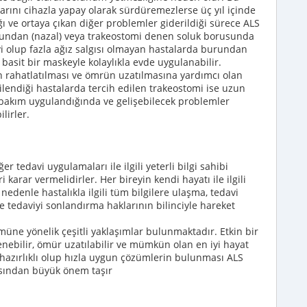
arını cihazla yapay olarak sürdüremezlerse üç yıl içinde
ı ve ortaya çıkan diğer problemler giderildiği sürece ALS
rundan (nazal) veya trakeostomi denen soluk borusunda
yi olup fazla ağız salgısı olmayan hastalarda burundan
sit bir maskeyle kolaylıkla evde uygulanabilir.
ahatlatılması ve ömrün uzatılmasına yardımcı olan
lendiği hastalarda tercih edilen trakeostomi ise uzun
 bakım uygulandığında ve gelişebilecek problemler
lirler.
r tedavi uygulamaları ile ilgili yeterli bilgi sahibi
karar vermelidirler. Her bireyin kendi hayatı ile ilgili
edenle hastalıkla ilgili tüm bilgilere ulaşma, tedavi
 tedaviyi sonlandırma haklarının bilinciyle hareket
müne yönelik çeşitli yaklaşımlar bulunmaktadır. Etkin bir
enebilir, ömür uzatılabilir ve mümkün olan en iyi hayat
re hazırlıklı olup hızla uygun çözümlerin bulunması ALS
ısından büyük önem taşır