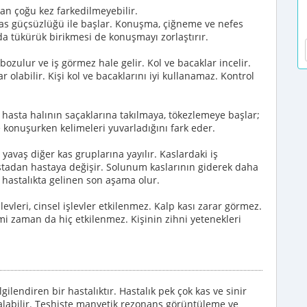
dan çoğu kez farkedilmeyebilir.
 kas güçsüzlüğü ile başlar. Konuşma, çiğneme ve nefes
a tükürük birikmesi de konuşmayı zorlaştırır.
bozulur ve iş görmez hale gelir. Kol ve bacaklar incelir.
 olabilir. Kişi kol ve bacaklarını iyi kullanamaz. Kontrol
i hasta halının saçaklarına takılmaya, tökezlemeye başlar;
e konuşurken kelimeleri yuvarladığını fark eder.
yavaş diğer kas gruplarına yayılır. Kaslardaki iş
stadan hastaya değişir. Solunum kaslarının giderek daha
hastalıkta gelinen son aşama olur.
levleri, cinsel işlevler etkilenmez. Kalp kası zarar görmez.
imi zaman da hiç etkilenmez. Kişinin zihni yetenekleri
gilendiren bir hastalıktır. Hastalık pek çok kas ve sinir
n alabilir. Teşhiste manyetik rezonans görüntüleme ve