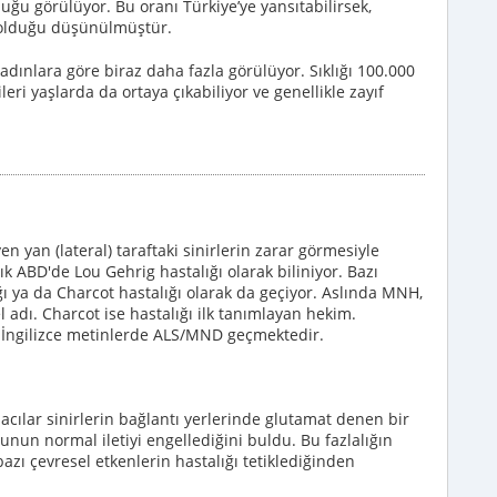
ğu görülüyor. Bu oranı Türkiye’ye yansıtabilirsek,
ta olduğu düşünülmüştür.
kadınlara göre biraz daha fazla görülüyor. Sıklığı 100.000
eri yaşlarda da ortaya çıkabiliyor ve genellikle zayıf
n yan (lateral) taraftaki sinirlerin zarar görmesiyle
k ABD'de Lou Gehrig hastalığı olarak biliniyor. Bazı
ı ya da Charcot hastalığı olarak da geçiyor. Aslında MNH,
adı. Charcot ise hastalığı ilk tanımlayan hekim.
a İngilizce metinlerde ALS/MND geçmektedir.
acılar sinirlerin bağlantı yerlerinde glutamat denen bir
nun normal iletiyi engellediğini buldu. Bu fazlalığın
bazı çevresel etkenlerin hastalığı tetiklediğinden