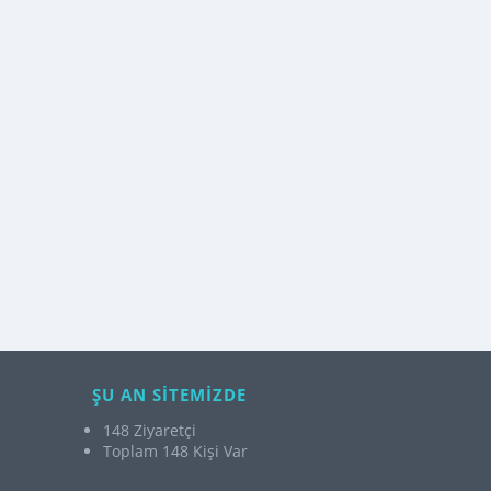
ŞU AN SİTEMİZDE
148 Ziyaretçi
Toplam 148 Kişi Var