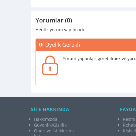
Yorumlar (0)
Henüz yorum yapılmadı
Üyelik Gerekli
Yorum yapanları görebilmek ve yoru
SİTE HAKKINDA
FAYDA
Hakkımızda
Resmi 
Güvenlik/Gizlilik
Rehabi
Öneri ve İstekleriniz
Kişise