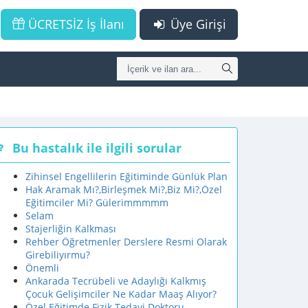
ÜCRETSİZ İş İlanı
Üye Girişi
Bu hastalık ile ilgili sorular
Zihinsel Engellilerin Eğitiminde Günlük Plan
Hak Aramak Mı?,Birleşmek Mi?,Biz Mi?,Özel
Eğitimciler Mi? Gülerimmmmm
Selam
Stajerliğin Kalkması
Rehber Öğretmenler Derslere Resmi Olarak
Girebiliyırmu?
Önemli
Ankarada Tecrübeli ve Adaylığı Kalkmış
Çocuk Gelişimciler Ne Kadar Maaş Alıyor?
Özel Eğitimde Fizik Tedavi Doktoru