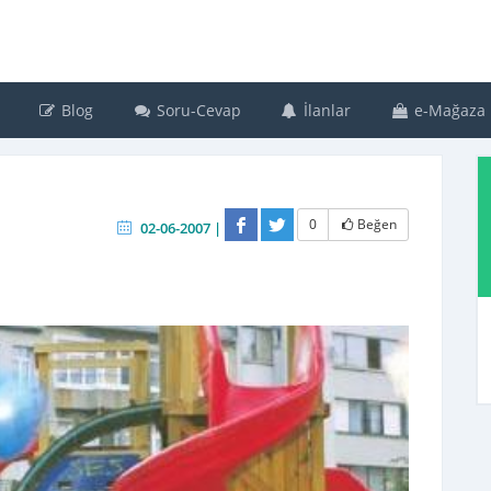
Blog
Soru-Cevap
İlanlar
e-Mağaza
0
Beğen
02-06-2007 |