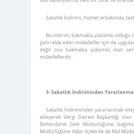
tabi kazançlarına, belli bir tutar ve oranda
Sakatlık İndirimi, hizmet erbabında, tev
Bu indirim, bakmakla yükümlü olduğu ö
geliri elde eden mükellefler için de uygul
değil ona bakmakla yükümlü olan serb
mükelleflerdir.
3- Sakatlık İndiriminden Yararlanmak
Sakatlık İndiriminden yararlanmak istey
ekleyerek Vergi Dairesi Başkanlığı olan 
Defterdarlık Gelir Müdürlüğüne, bağımsı
Müdürlüğüne diğer ilçelerde de Mal Müdü