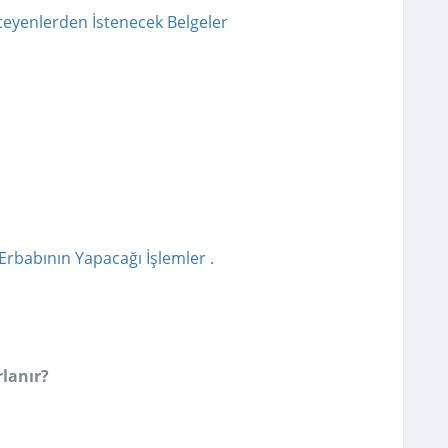
steyenlerden İstenecek Belgeler
i
Erbabının Yapacağı İşlemler .
rlanır?