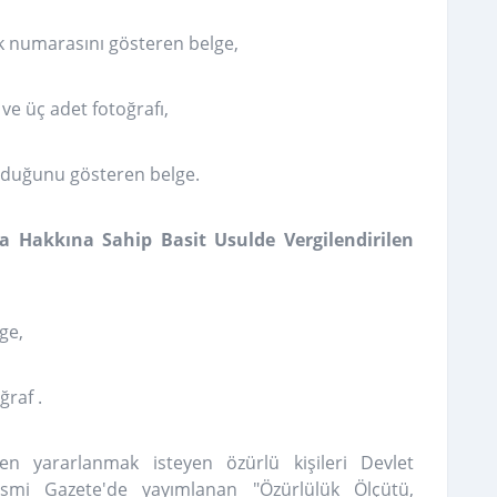
ik numarasını gösteren belge,
ve üç adet fotoğrafı,
nduğunu gösteren belge.
a Hakkına Sahip Basit Usulde Vergilendirilen
ge,
ğraf .
nden yararlanmak isteyen özürlü kişileri Devlet
esmi Gazete'de yayımlanan "Özürlülük Ölçütü,