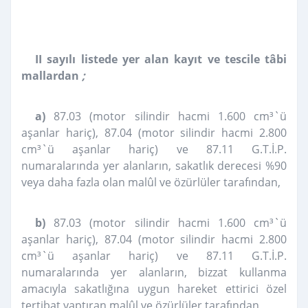
II sayılı listede yer alan kayıt ve tescile tâbi
mallardan
;
a)
87.03 (motor silindir hacmi 1.600 cm³`ü
aşanlar hariç), 87.04 (motor silindir hacmi 2.800
cm³`ü aşanlar hariç) ve 87.11 G.T.İ.P.
numaralarında yer alanların, sakatlık derecesi %90
veya daha fazla olan malûl ve özürlüler tarafından,
b)
87.03 (motor silindir hacmi 1.600 cm³`ü
aşanlar hariç), 87.04 (motor silindir hacmi 2.800
cm³`ü aşanlar hariç) ve 87.11 G.T.İ.P.
numaralarında yer alanların, bizzat kullanma
amacıyla sakatlığına uygun hareket ettirici özel
tertibat yaptıran malûl ve özürlüler tarafından,