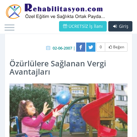
ÜCRETSİZ İş İlanı
Giriş
0
Beğen
02-06-2007 |
Özürlülere Sağlanan Vergi
Avantajları