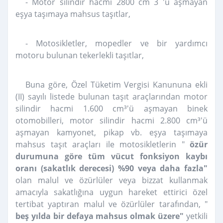
- Motor silindir hacmi 2800 cm 3 'ü aşmayan
eşya taşımaya mahsus taşıtlar,
- Motosikletler, mopedler ve bir yardımcı
motoru bulunan tekerlekli taşıtlar,
Buna göre, Özel Tüketim Vergisi Kanununa ekli
(II) sayılı listede bulunan taşıt araçlarından motor
silindir hacmi 1.600 cm³'ü aşmayan binek
otomobilleri, motor silindir hacmi 2.800 cm³'ü
aşmayan kamyonet, pikap vb. eşya taşımaya
mahsus taşıt araçları ile motosikletlerin "
özür
durumuna göre tüm vücut fonksiyon kaybı
oranı (sakatlık derecesi) %90 veya daha fazla"
olan malul ve özürlüler veya bizzat kullanmak
amacıyla sakatlığına uygun hareket ettirici özel
tertibat yaptıran malul ve özürlüler tarafından, "
beş yılda bir defaya mahsus olmak üzere"
yetkili