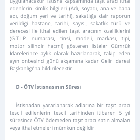
uygulanacaktır. İstisna kapsamında taşıt aracı ithal
edenlerin kimlik bilgileri (Adı, soyadı, ana ve baba
adı, doğum yeri ve tarihi), sakatlığa dair raporun
verildiği hastane, tarihi, sayısı, sakatlık türü ve
derecesi ile ithal edilen taşıt aracının özelliklerini
(G.T.İ.P. numarası, cinsi, modeli, markası, tipi,
motor silindir hacmi) gösteren listeler Gümrük
İdarelerince aylık olarak hazırlanarak, takip eden
ayın onbeşinci günü akşamına kadar Gelir İdaresi
Başkanlığı'na bildirilecektir.
D - ÖTV İstisnasının Süresi
İstisnadan yararlanarak adlarına bir taşıt aracı
tescil edilenlerin tescil tarihinden itibaren 5 yıl
süresince ÖTV ödemeden taşıt aracı satın almaları
veya ithal etmeleri mümkün değildir.