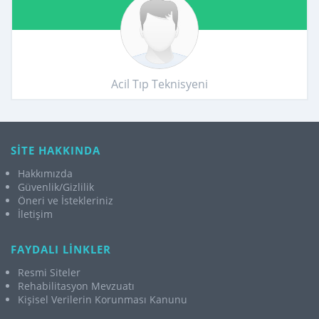
Acil Tıp Teknisyeni
SİTE HAKKINDA
Hakkımızda
Güvenlik/Gizlilik
Öneri ve İstekleriniz
İletişim
FAYDALI LİNKLER
Resmi Siteler
Rehabilitasyon Mevzuatı
Kişisel Verilerin Korunması Kanunu