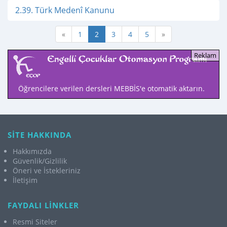
2.39. Türk Medenî Kanunu
«
1
2
3
4
5
»
Öğrencilere verilen dersleri MEBBİS'e otomatik aktarın.
SİTE HAKKINDA
Hakkımızda
Güvenlik/Gizlilik
Öneri ve İstekleriniz
İletişim
FAYDALI LİNKLER
Resmi Siteler