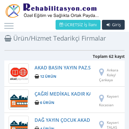
ÜCRETSİZ İş İlanı
Giriş
Ürün/Hizmet Tedarikçi Firmalar
Toplam 62 kayıt
AKAD BASIN YAYIN PAZ.SAN.TIC.LTD.ŞTI.
Ankara
Kolej/
12 ÜRÜN
Çankaya
ÇAĞRI MEDIKAL KADIR KARAKOCLUOGLU
Kayseri
6 ÜRÜN
Kocasian
DAĞ YAYIN ÇOCUK AKADEMISI
Kayseri
TALAS
4 ÜRÜN