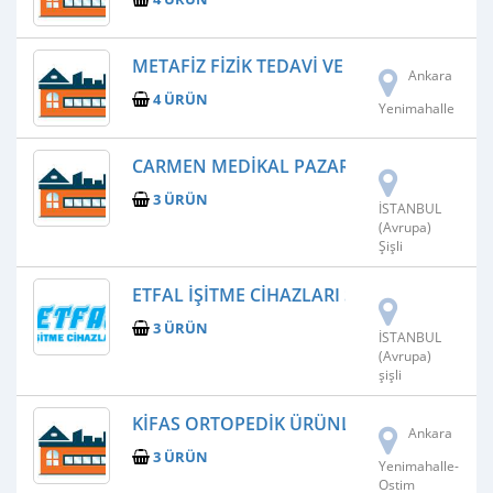
METAFIZ FIZIK TEDAVI VE REHABILITASYO
Ankara
4 ÜRÜN
Yenimahalle
CARMEN MEDIKAL PAZARLAMA LTD.ŞTI.
3 ÜRÜN
İSTANBUL
(Avrupa)
Şişli
ETFAL IŞITME CIHAZLARI SIEMENS SIGNIA 
3 ÜRÜN
İSTANBUL
(Avrupa)
şişli
KIFAS ORTOPEDIK ÜRÜNLER SAN.VE TIC.LTD
Ankara
3 ÜRÜN
Yenimahalle-
Ostim