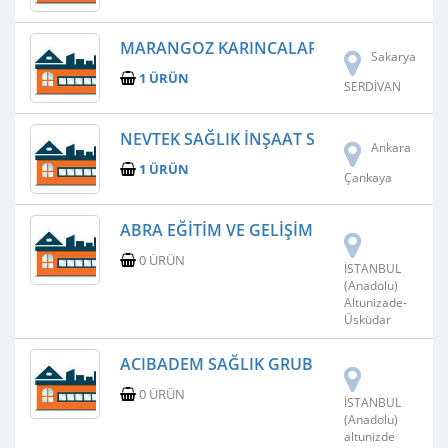
MARANGOZ KARINCALAR - BIROL BABAO
Sakarya
1 ÜRÜN
SERDİVAN
NEVTEK SAĞLIK İNŞAAT SANAYI TICARET LI
Ankara
1 ÜRÜN
Çankaya
ABRA EĞITIM VE GELIŞIM ÜRÜNLERI SAN.VE
0 ÜRÜN
İSTANBUL
(Anadolu)
Altunizade-
Üsküdar
ACIBADEM SAĞLIK GRUBU - SPASTISITE K
0 ÜRÜN
İSTANBUL
(Anadolu)
altunizde