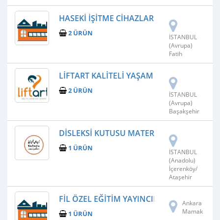
HASEKI İŞITME CIHAZLARI
2 ÜRÜN
İSTANBUL
(Avrupa)
Fatih
LIFTART KALITELI YAŞAM VE ASANSÖR SIST
2 ÜRÜN
İSTANBUL
(Avrupa)
Başakşehir
DISLEKSI KUTUSU MATERYALLERI
1 ÜRÜN
İSTANBUL
(Anadolu)
İçerenköy/
Ataşehir
FIL ÖZEL EĞITIM YAYINCILIK TIC.LTD.ŞTI.
Ankara
Mamak
1 ÜRÜN