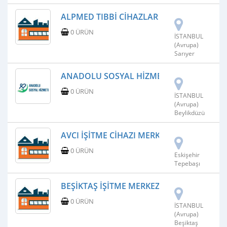
ALPMED TIBBI CIHAZLAR SAN VE TIC LTD Ş
0 ÜRÜN
İSTANBUL
(Avrupa)
Sarıyer
ANADOLU SOSYAL HIZMETLER
0 ÜRÜN
İSTANBUL
(Avrupa)
Beylikdüzü
AVCI İŞITME CIHAZI MERKEZI
0 ÜRÜN
Eskişehir
Tepebaşı
BEŞIKTAŞ İŞITME MERKEZI
0 ÜRÜN
İSTANBUL
(Avrupa)
Beşiktaş