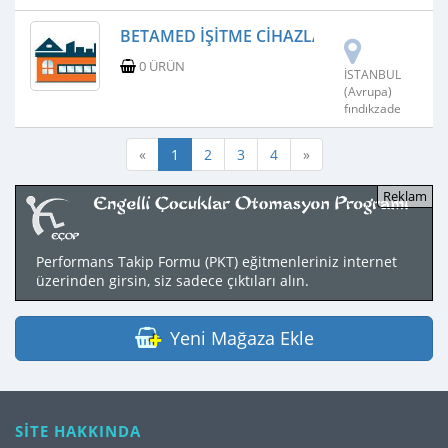
BETAMED İŞITME CIHAZLARI
0 ÜRÜN
İSTANBUL
(Avrupa)
fındıkzade
«
1
2
3
4
»
Performans Takip Formu (PKT) eğitmenleriniz internet
üzerinden girsin, siz sadece çıktıları alın.
Yeni Mağaza Ekle
SİTE HAKKINDA