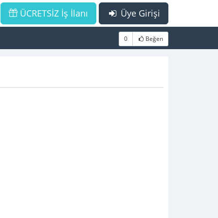
ÜCRETSİZ İş İlanı
Üye Girişi
0
Beğen