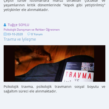
Çeşitli türde istismarlara maruz bırakılan çocuklar ve
yaşamlarının kritik dönemlerinde "köpek gibi yetiştirilmiş"
yetişkinler ele alınmaktadır.
Tuğçe SOYLU
Psikolojik Danışman ve Rehber Öğretmen
03-10-2020
0 Yorum
Travma ve İyileşme
Psikolojik travma, psikolojik travmanın sosyal boyutu ve
sağaltım süreci ele alınmaktadır.