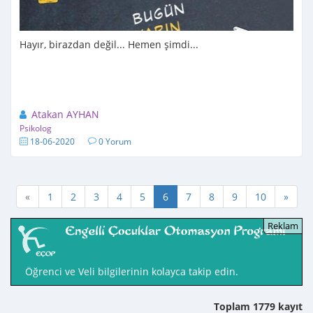
Hayır, birazdan değil... Hemen şimdi...
Atakan AYHAN
Psikolog
18-06-2020
0 Yorum
«
1
2
3
4
5
6
7
8
9
10
»
Öğrenci ve Veli bilgilerinin kolayca takip edin.
Toplam 1779 kayıt