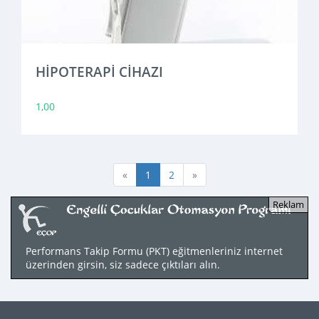
HİPOTERAPİ CİHAZI
1,00
«
1
2
»
Performans Takip Formu (PKT) eğitmenleriniz internet
üzerinden girsin, siz sadece çıktıları alın.