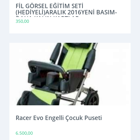
FİL GÖRSEL EĞİTİM SETİ
(HEDİYELİ)ARALIK 2016YENİ BASIM-
DAHA KALIN KARTLAR
350,00
Racer Evo Engelli Çocuk Puseti
6.500,00