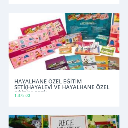
HAYALHANE ÖZEL EĞİTİM
SETİ(HAYALEVİ VE HAYALHANE ÖZEL
EĞİTİM SETİ)
1.375,00