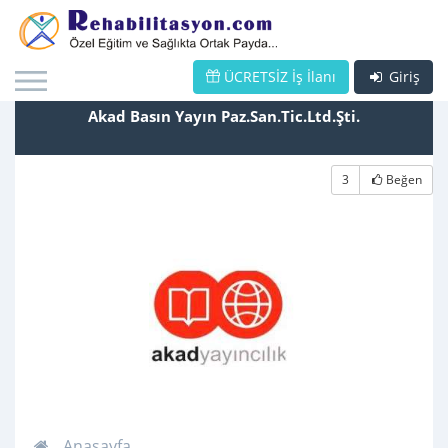
ÜCRETSİZ İş İlanı
Giriş
Akad Basın Yayın Paz.San.Tic.Ltd.Şti.
3
Beğen
Anasayfa