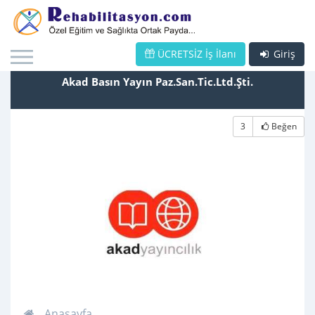
ÜCRETSİZ İş İlanı
Giriş
Akad Basın Yayın Paz.San.Tic.Ltd.Şti.
3
Beğen
Anasayfa