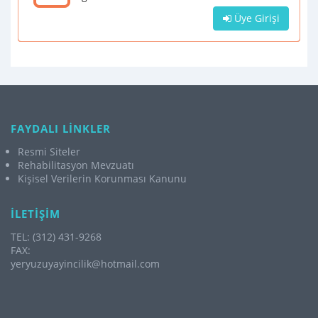
Üye Girişi
FAYDALI LİNKLER
Resmi Siteler
Rehabilitasyon Mevzuatı
Kişisel Verilerin Korunması Kanunu
İLETİŞİM
TEL: (312) 431-9268
FAX:
yeryuzuyayincilik@hotmail.com