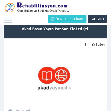
ÜCRETSİZ İş İlanı
Giriş
Akad Basın Yayın Paz.San.Tic.Ltd.Şti.
3
Beğen
Anasayfa