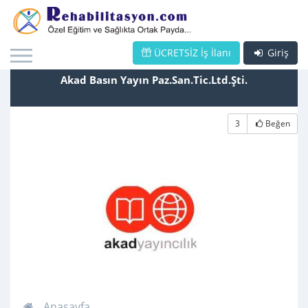
ÜCRETSİZ İş İlanı
Giriş
Akad Basın Yayın Paz.San.Tic.Ltd.Şti.
3
Beğen
Anasayfa