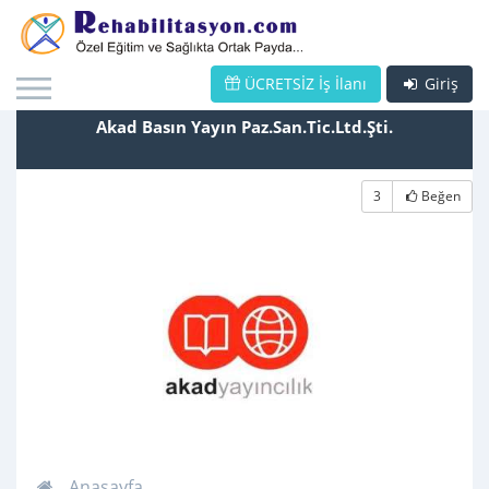
ÜCRETSİZ İş İlanı
Giriş
Akad Basın Yayın Paz.San.Tic.Ltd.Şti.
3
Beğen
Anasayfa