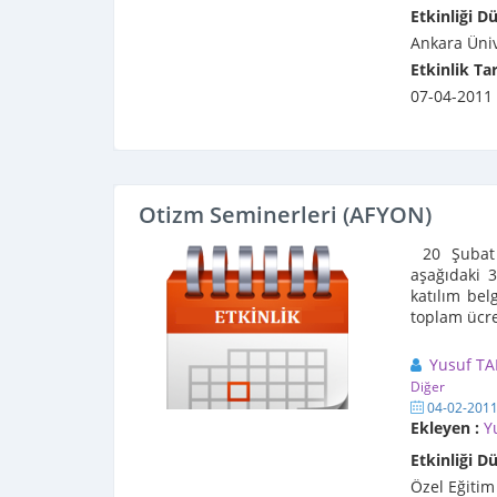
Etkinliği D
Ankara Üniv
Etkinlik Tar
07-04-2011
Otizm Seminerleri (AFYON)
20 Şubat 
aşağıdaki 3
katılım bel
toplam ücre
Yusuf T
Diğer
04-02-201
Ekleyen :
Y
Etkinliği D
Özel Eğitim