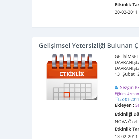
Etkinlik Tar
20-02-2011
Gelişimsel Yetersizliği Bulunan 
GELİŞİMSE
DAVRANI
DAVRANIŞLA
13 Şubat 2
otizm, zihins
Sezgin K
Eğitim Uzman
28-01-201
Ekleyen :
S
Etkinliği D
NOVA Özel 
Etkinlik Tar
13-02-2011