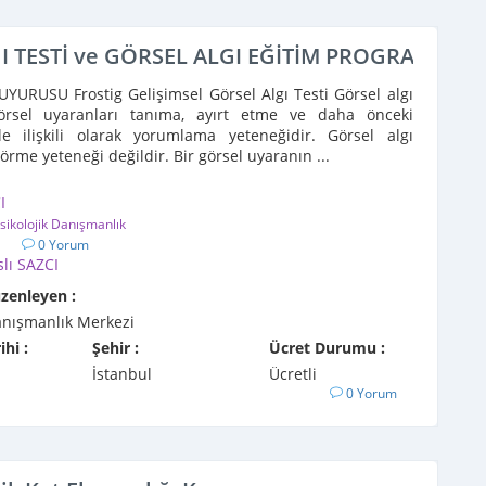
I TESTİ ve GÖRSEL ALGI EĞİTİM PROGRAMI
URUSU Frostig Gelişimsel Görsel Algı Testi Görsel algı
örsel uyaranları tanıma, ayırt etme ve daha önceki
le ilişkili olarak yorumlama yeteneğidir. Görsel algı
örme yeteneği değildir. Bir görsel uyaranın ...
I
sikolojik Danışmanlık
1
0 Yorum
slı SAZCI
üzenleyen :
Danışmanlık Merkezi
ihi :
Şehir :
Ücret Durumu :
İstanbul
Ücretli
0 Yorum