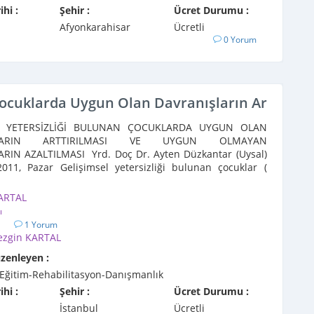
ihi :
Şehir :
Ücret Durumu :
Afyonkarahisar
Ücretli
0 Yorum
Çocuklarda Uygun Olan Davranışların Arttırıl
L YETERSİZLİĞİ BULUNAN ÇOCUKLARDA UYGUN OLAN
ŞLARIN ARTTIRILMASI VE UYGUN OLMAYAN
RIN AZALTILMASI Yrd. Doç Dr. Ayten Düzkantar (Uysal)
011, Pazar Gelişimsel yetersizliği bulunan çocuklar (
el engelliler, ...
ARTAL
ı
1
1 Yorum
ezgin KARTAL
üzenleyen :
Eğitim-Rehabilitasyon-Danışmanlık
ihi :
Şehir :
Ücret Durumu :
İstanbul
Ücretli