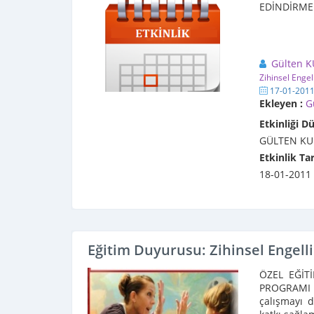
EDİNDİRM
Gülten 
Zihinsel Engel
17-01-201
Ekleyen :
G
Etkinliği D
GÜLTEN KU
Etkinlik Tar
18-01-2011
Eğitim Duyurusu: Zihinsel Engell
ÖZEL EĞİT
PROGRAMI :
çalışmayı d