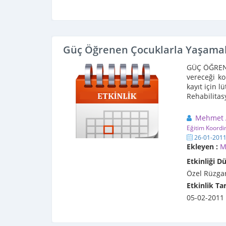
Güç Öğrenen Çocuklarla Yaşama
GÜÇ ÖĞREN
vereceği ko
kayıt için 
Rehabilitasy
Mehmet 
Eğitim Koordi
26-01-201
Ekleyen :
M
Etkinliği D
Özel Rüzgar
Etkinlik Tar
05-02-2011