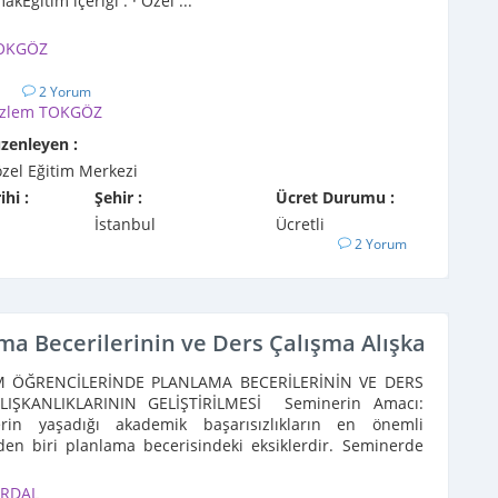
akEğitim içeriği : · Özel ...
OKGÖZ
1
2 Yorum
zlem TOKGÖZ
üzenleyen :
özel Eğitim Merkezi
ihi :
Şehir :
Ücret Durumu :
İstanbul
Ücretli
2 Yorum
a Becerilerinin ve Ders Çalışma Alışkanlıkları
M ÖĞRENCİLERİNDE PLANLAMA BECERİLERİNİN VE DERS
LIŞKANLIKLARININ GELİŞTİRİLMESİ Seminerin Amacı:
rin yaşadığı akademik başarısızlıkların en önemli
den biri planlama becerisindeki eksiklerdir. Seminerde
ERDAL