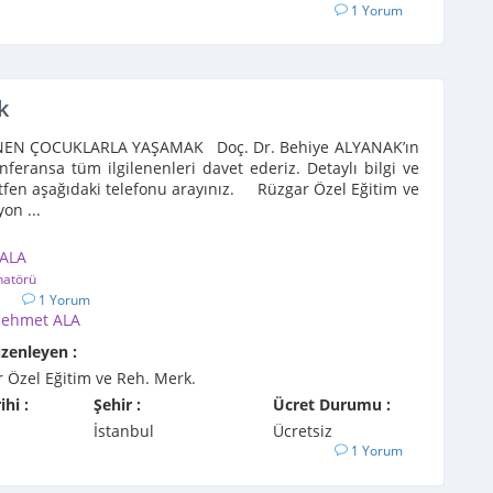
1 Yorum
k
EN ÇOCUKLARLA YAŞAMAK Doç. Dr. Behiye ALYANAK’ın
nferansa tüm ilgilenenleri davet ederiz. Detaylı bilgi ve
lütfen aşağıdaki telefonu arayınız. Rüzgar Özel Eğitim ve
on ...
ALA
natörü
1
1 Yorum
ehmet ALA
üzenleyen :
 Özel Eğitim ve Reh. Merk.
ihi :
Şehir :
Ücret Durumu :
İstanbul
Ücretsiz
1 Yorum