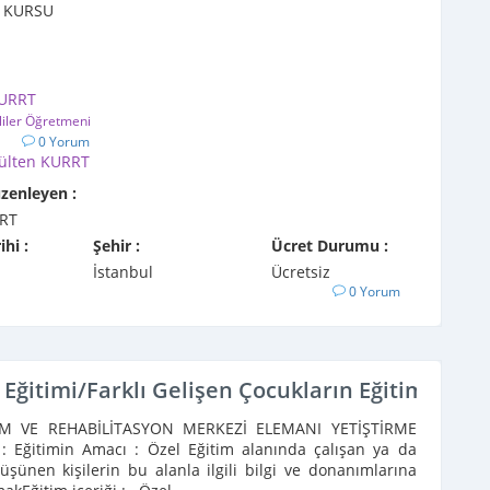
E KURSU
KURRT
liler Öğretmeni
1
0 Yorum
ülten KURRT
üzenleyen :
RT
ihi :
Şehir :
Ücret Durumu :
İstanbul
Ücretsiz
0 Yorum
i Eğitimi/Farklı Gelişen Çocukların Eğitimi-(A
İM VE REHABİLİTASYON MERKEZİ ELEMANI YETİŞTİRME
 Eğitimin Amacı : Özel Eğitim alanında çalışan ya da
üşünen kişilerin bu alanla ilgili bilgi ve donanımlarına