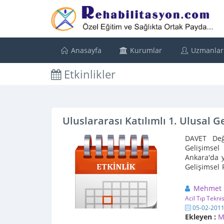
Anasayfa
Kurumlar
Uzmanlar
Etkinlikler
Uluslararası Katılımlı 1. Ulusal G
DAVET Değe
Gelişimsel
Ankara'da 
Gelişimsel 
pek çok ...
Mehmet
Acil Tıp Tekni
05-02-201
Ekleyen :
M