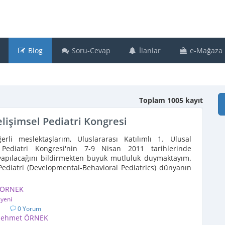
Blog
Soru-Cevap
İlanlar
e-Mağaza
Toplam 1005 kayıt
elişimsel Pediatri Kongresi
rli meslektaşlarım, Uluslararası Katılımlı 1. Ulusal
 Pediatri Kongresi'nin 7-9 Nisan 2011 tarihlerinde
yapılacağını bildirmekten büyük mutluluk duymaktayım.
Pediatri (Developmental-Behavioral Pediatrics) dünyanın
 ÖRNEK
syeni
1
0 Yorum
ehmet ÖRNEK