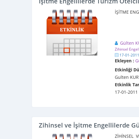
İşitme Engellilerde Turizm Otelci
İŞİTME EN
Gülten 
Zihinsel Engel
17-01-201
Ekleyen :
G
Etkinliği D
Gulten KUR
Etkinlik Tar
17-01-2011
Zihinsel ve İşitme Engellilerde 
ZİHİNSEL 