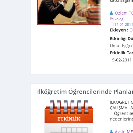
katkı sağlam
Özlem T
Psikolog
14-01-201
Ekleyen :
Ö
Etkinliği D
Umut Işığı 
Etkinlik Tar
19-02-2011
İlköğretim Öğrencilerinde Planlam
İLKÖĞRETİ
ÇALIŞMA A
Öğrencile
nedenlerin
...
Ayşin M