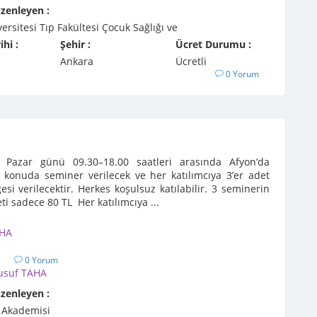
üzenleyen :
ersitesi Tıp Fakültesi Çocuk Sağlığı ve
ihi :
Şehir :
Ücret Durumu :
Ankara
Ücretli
0 Yorum
Pazar günü 09.30–18.00 saatleri arasında Afyon’da
 konuda seminer verilecek ve her katılımcıya 3’er adet
gesi verilecektir. Herkes koşulsuz katılabilir. 3 seminerin
ti sadece 80 TL Her katılımcıya ...
AHA
1
0 Yorum
usuf TAHA
üzenleyen :
 Akademisi