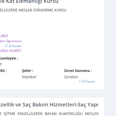
lik Kat Elemanlığı Kursu
GELLİLERDE MESLEK EDİNDİRME KURSU
KURRT
liler Öğretmeni
1
0 Yorum
ülten KURRT
üzenleyen :
T
ihi :
Şehir :
Ücret Durumu :
İstanbul
Ücretsiz
0 Yorum
Güzellik ve Saç Bakım Hizmetleri-Saç Yapımı v
VE İŞİTME ENGELLİLERDE BAYAN KUAFÖRLÜĞÜ MESLEK