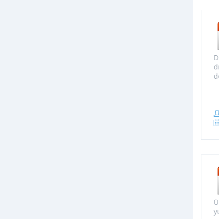
D
d
d
Ü
y