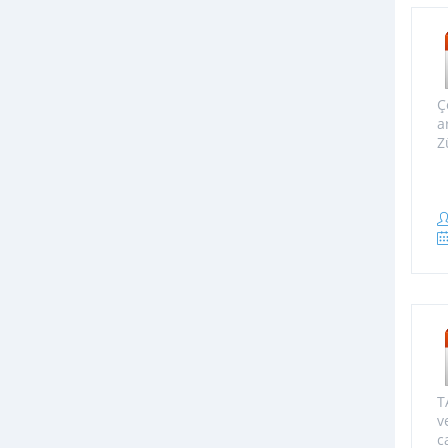
Ç
a
Z
T
v
ca