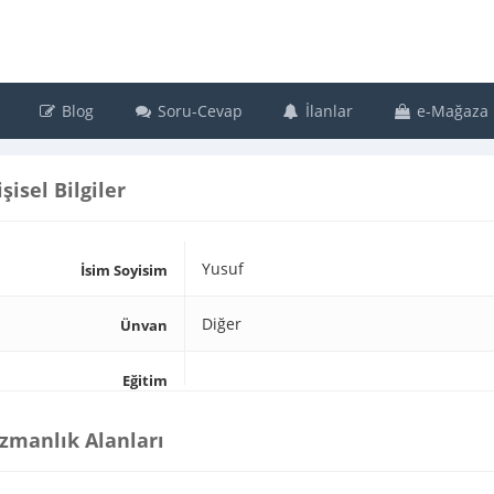
Blog
Soru-Cevap
İlanlar
e-Mağaza
işisel Bilgiler
Yusuf
İsim Soyisim
Diğer
Ünvan
Eğitim
zmanlık Alanları