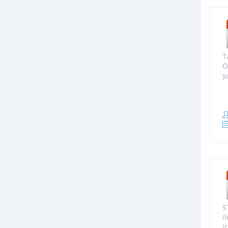
T
Ö
y
S
i
i