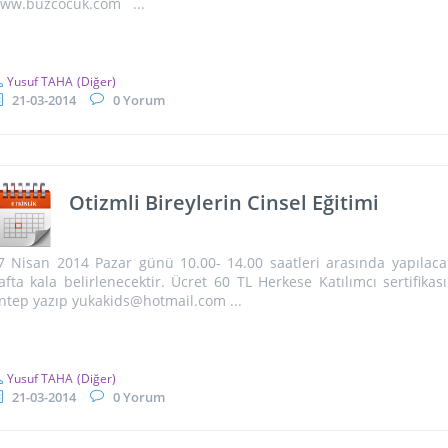
ww.buzcocuk.com ...
Yusuf TAHA
(Diğer)
21-03-2014
0 Yorum
Otizmli Bireylerin Cinsel Eğitimi
7 Nisan 2014 Pazar günü 10.00- 14.00 saatleri arasında yapılacak
afta kala belirlenecektir. Ücret 60 TL Herkese Katılımcı sertifikası 
ntep yazıp yukakids@hotmail.com ...
Yusuf TAHA
(Diğer)
21-03-2014
0 Yorum