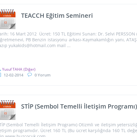
TEACCH Eğitim Semineri
arih: 16 Mart 2012 Ücret: 150 TL Eğitimi Sunan: Dr. Selvi PERSSON 
ğretmenevi, PB Benzin istasyonu arkası-Kaymakamlığın yanı, ATAŞEH
azıp yukakids@hotmail.com mail ...
Yusuf TAHA
(Diğer)
12-02-2014
0 Yorum
STİP (Sembol Temelli İletişim Programı
TİP (Sembol Temelli İletişim Programı) Otizmli ve iletişim yetersizliği
letişim programıdır. Ücret 160 TL (Bu ücret karşılığnda 160 TL değer
çin www.buzcocuk.com ...