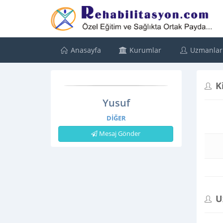
Anasayfa
Kurumlar
Uzmanlar
K
Yusuf
DIĞER
Mesaj Gönder
U